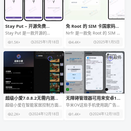
Stay Put – 开源免费
免 Root 的 SIM 卡国家码修
Android手机防盗软件
改工具：Nrfr
Stay Put 是一款开源的
Nrfr 是一款免 Root 的 SIM 卡
Android防盗软件工具，旨在防
国家码修改工具（ Android 应
2025年1月18日
2025年1月5日
1.5K+
4.4K+
止在公共场所充电时设备被
用），用于修改 SI
盗。它通过在
手机软件
手机软件
超级小爱7.0.8.2无需内测下
无障碍管理器可用来安卓12
载即可使用
应用保活
超级小爱在智能家居控制方面
华米OV这些手机使用跳广告应
表现出色。用户可以通过语音
用的过程中总是会被杀后台 导
2024年12月18日
2024年12月18日
2.2K+
1.4K+
命令控制接入米家的智能设
致要重新启动服务 用这个就可
备，实现家居设备的智能化
以完美解决 支持