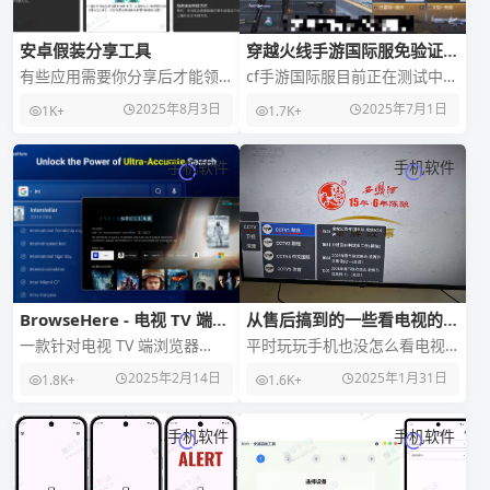
安卓假装分享工具
穿越火线手游国际服免验证不
闪退安装包
有些应用需要你分享后才能领
cf手游国际服目前正在测试中而
取奖励，比如腾讯游戏的每日
且从第二天登录开始就会送你
2025年8月3日
2025年7月1日
1K+
1.7K+
分享。如果你懒得分享的话，
永久的英雄级武器，今天分享
可以用这款「假装分享」
一下免验证不闪退的
手机软件
手机软件
BrowseHere - 电视 TV 端浏
从售后搞到的一些看电视的
览器
app
一款针对电视 TV 端浏览器
平时玩玩手机也没怎么看电视
「BrowseHere」由 TCL 出
了，这两天突然想把盒子用起
2025年2月14日
2025年1月31日
1.8K+
1.6K+
品，兼容主流的安卓电视和机
来，于是就问了老板，老板给
顶盒，用
了我一个地址，这里有K
手机软件
手机软件