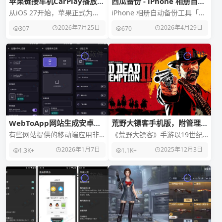
苹果链接车机CarPlay播放视
西瓜备份 - iPhone 相册自动
频软件
备份工具
从iOS 27开始，苹果正式为
iPhone 相册自动备份工具「西
CarPlay引入了原生视频播放功
瓜备份」目前限免截止 2026 年
2026年7月25日
2026年4月29日
307
670
能，这是目前最理想、最安全
4 月 30 日。据介绍「西瓜
的方案。
手机软件
手机软件
WebToApp网站生成安卓应
荒野大镖客手机版，附管理器
用，支持去除广告、功能扩
及安装教程
有些网站提供的移动端应用非
《荒野大镖客》手游以19世纪
展、AI 支持
常臃肿，植入各种乱七八糟的
美国西部为背景，打造沉浸式
2026年1月7日
2025年12月3日
1.3K+
1.1K+
功能，那么如何打造轻量级纯
开放世界冒险体验。玩家可化
净的移动端应用，又或者
身牛仔探索广袤的荒野
手机软件
手机软件