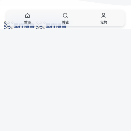
首页
搜索
我的
网络技术爱好者的栖息之地,让我们的技术更上一层楼!
网址发布页
SiteMap
广告合作
站点声明
本站部分资源来自互联网收集,仅供用于学习和交流,请遵循相关法律法规,本站一
切资源不代表本站立场,如有侵权、后门、不妥请联系本站站长删除。
侵权/投诉/邮箱： 8670468@qq.com
Copyright © 2018-2025 酷库博客
AI 智域导航
联系站长