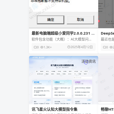
最新电脑端超级小爱同学2.0.0.231 支
DeepS
持大模型 非小米电脑也能使用！
电脑上
软件包含功能（大概）：AI大模型问
最近也是
答、截屏问答、AI创作（文生图）、米
模型的
2025年4月12日
0
1.3K+
0
家设备控制等。 使用教程： 1
今天告
活动资讯
讯飞星火认知大模型指令集
畅聊HT