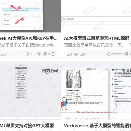
eek AI大模型API和KEY在手机
AI大模型流式回复聊天HTML源码
使用方法
发了很多关于白嫖DeepSeek大
页面比较简单可以自己美化一下，一
教程，但大部分都是在线使用，
都是等待ai回复完毕才会显示这个实
2025年2月19日
2025年2月
2.2K+
1
1.2K+
诉大家怎么在手机电
打字机回复效果。 只需要在c
网站源码
电脑
ML单页支持对接GPT大模型
Verbiverse-基于大模型的智能语
学习辅助工具