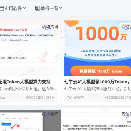
实用软件
值得一看
活动资讯
活动
无限Token大模型算力支持接
七牛云AI大模型领1000万Token
nClaw和CoPaw
持对接小龙虾
nClaw的小伙伴都知道，这龙虾啥
七牛云 AI 大模型推理服务活动，新
是“虾粮”太贵。随便跑几个任
注册即可获得 1000 万 Token，体
2026年3月31日
2026年3月1
744
0
577
块钱就没了；想多
云 AI 大
技术教程
网站