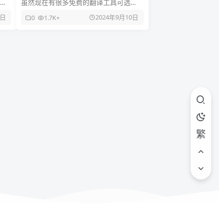
虽然现在有很多免费的翻译工具可选
择，但是如果你想要本地化翻译的话，
3日
2024年9月10日
0
1.7K+
可以试试这个「Lingo」免费开源
繁