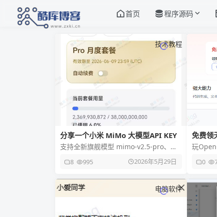
首页
程序源码
技术教程
分享一个小米 MiMo 大模型API KEY
免费领
入Ope
支持全新旗舰模型 mimo-v2.5-pro、全
玩Ope
模态基座模型 mimo-v2.5、语音合成模
都好，就
2026年5月29日
8
995
0
型 mi
务，几
电脑软件