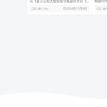
讯飞星火认知大模型指令集是科大讯飞
畅聊HT
推出的一系列针对星火大模型的提示集
词支持
2024年11月4日
0
1.1K+
2
合，旨在为用户提供全能助手，只需
system