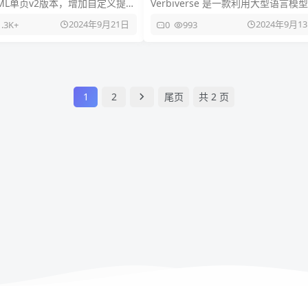
ML单页v2版本，增加自定义提示
Verbiverse 是一款利用大型语言模型
，优化网页整体布局，修复
(LLM) 来辅助用户阅读 PDF 和观看视
2024年9月21日
2024年9月1
1.3K+
0
993
_prompt导致
频，从而提
1
2
尾页
共 2 页