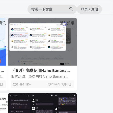
登录 / 注册
资讯
活动资讯
，支
（限时）免费使用Nano Banana
Pro、Gemini3.0、GPT5.2等最新模
用户
限时活动，免费白嫖Nano Banana
型
验七牛
Pro、Gemini3.0、GPT5.2等最新模型，
6日
2026年1月6日
0
1.1K+
在问A
源码
手机软件