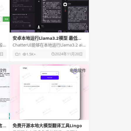
安卓本地运行Llama3.2模型 最低
6GB RAM就可以
般
ChatterUI能够在本地运行Llama3.2 ai
现了
模型，操作简单，功能强大，不依赖互
8日
2024年11月20日
1
1.5K+
联网，完全本
软件
电脑软件
言
免费开源本地大模型翻译工具Lingo