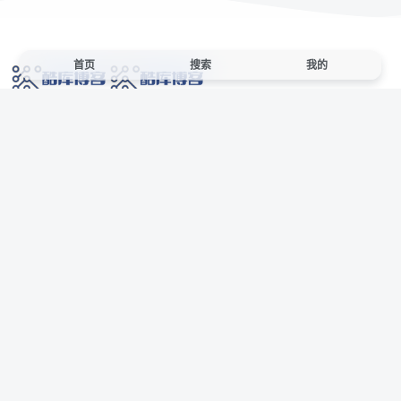
首页
搜索
我的
网络技术爱好者的栖息之地,让我们的技术更上一层楼!
网址发布页
SiteMap
广告合作
站点声明
本站部分资源来自互联网收集,仅供用于学习和交流,请遵循相关法律法规,本站一
切资源不代表本站立场,如有侵权、后门、不妥请联系本站站长删除。
侵权/投诉/邮箱： 8670468@qq.com
Copyright © 2018-2025 酷库博客
AI 智域导航
联系站长