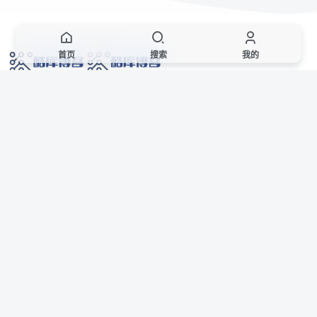
首页
搜索
我的
网络技术爱好者的栖息之地,让我们的技术更上一层楼!
网址发布页
SiteMap
广告合作
站点声明
本站部分资源来自互联网收集,仅供用于学习和交流,请遵循相关法律法规,本站一
切资源不代表本站立场,如有侵权、后门、不妥请联系本站站长删除。
侵权/投诉/邮箱： 8670468@qq.com
Copyright © 2018-2025 酷库博客
AI 智域导航
联系站长