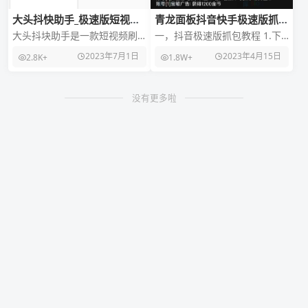
大头抖快助手_极速版短视频
青龙面板抖音快手极速版抓
刷金币工具去广告版
ck拉库脚本
大头抖块助手是一款短视频刷
一，抖音极速版抓包教程 1.下
金币助手，适用于快手极速
载22.9版本的安卓抖音极速版
2023年7月1日
2023年4月15日
2.8K+
1.8W+
版、抖音极速版和今日头条极
（因为我改的so文件抓包是这
速版三个平台。 通过大头
个版本的，
没有更多啦