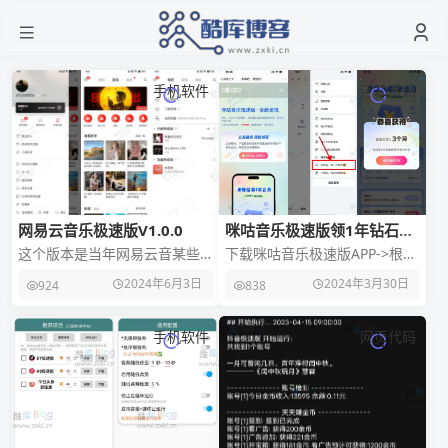
手机软件
活动资讯
网易云音乐极速版V1.0.0
咪咕音乐极速版领1年钻石会
员
这个版本是当年网易云音某些
下载咪咕音乐极速版APP->根据
原因全网下架，临时推出来的
图1输入公测邀请码->再“我的-
2024年6月3日
2024年3月30日
924
838
应急版本，纯32位，但广告很
右上角侧边栏-来咪咕领一
少，时过境迁，现在反
手机软件
网页代码