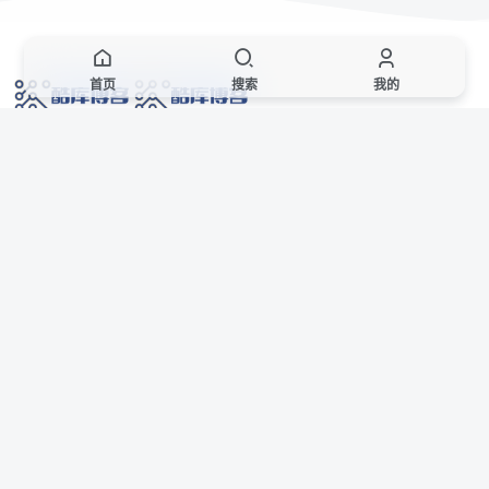
首页
搜索
我的
网络技术爱好者的栖息之地,让我们的技术更上一层楼!
网址发布页
SiteMap
广告合作
站点声明
本站部分资源来自互联网收集,仅供用于学习和交流,请遵循相关法律法规,本站一
切资源不代表本站立场,如有侵权、后门、不妥请联系本站站长删除。
侵权/投诉/邮箱： 8670468@qq.com
Copyright © 2018-2025 酷库博客
AI 智域导航
联系站长