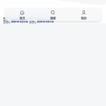
首页
搜索
我的
网络技术爱好者的栖息之地,让我们的技术更上一层楼!
网址发布页
SiteMap
广告合作
站点声明
本站部分资源来自互联网收集,仅供用于学习和交流,请遵循相关法律法规,本站一
切资源不代表本站立场,如有侵权、后门、不妥请联系本站站长删除。
侵权/投诉/邮箱： 8670468@qq.com
Copyright © 2018-2025 酷库博客
AI 智域导航
联系站长