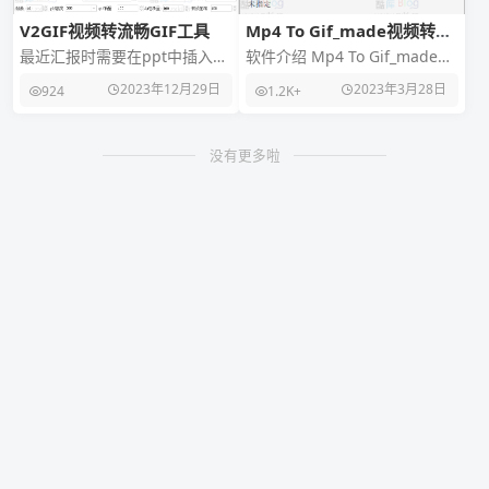
V2GIF视频转流畅GIF工具
Mp4 To Gif_made视频转
GIF图片工具
最近汇报时需要在ppt中插入视
软件介绍 Mp4 To Gif_made视
频文件，发现需要点击后才能
频转GIF图片工具，喜欢斗图的
2023年12月29日
2023年3月28日
924
1.2K+
播放，后转念一想，gif是可以
小伙伴，一定想自己制作Gif
直接播放的，到
没有更多啦