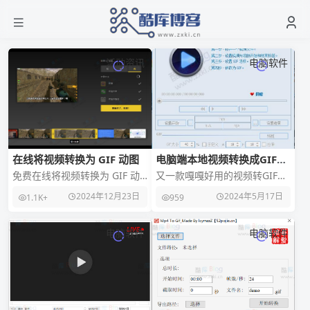
活动资讯
电脑软件
在线将视频转换为 GIF 动图
电脑端本地视频转换成GIF动
图 Movie To GIF v3.3.1便携
免费在线将视频转换为 GIF 动
又一款嘎嘎好用的视频转GIF工
版
图「动次」使用很简单， 只需
具——Movie To Gif！ 无论是
2024年12月23日
2024年5月17日
1.1K+
959
要拖拽视频上传，截取片段、
写作、写教程、编辑、聊天场
生成GIF。将
景，
电脑软件
电脑软件