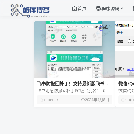
首页
程序源码
电脑软件
飞书防撤回补丁！支持最新版飞书去
微信/Q
更新检测
飞书消息防撤回补丁PC版（别名：飞书
微信/Q
电脑版防撤回插件，也叫：飞书防撤回
Windo
2024年4月8日
1
1.2K+
1
补丁、飞书消息防撤回补丁）由“
回补丁