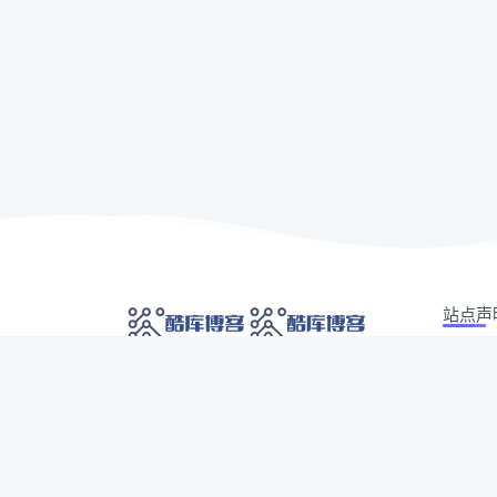
站点声
本站部分
网络技术爱好者的栖息之地,让我们的技术更上一
如有侵权
层楼!
侵权/投诉/
Copyrig
网址发布页
SiteMap
广告合作
AI 智域