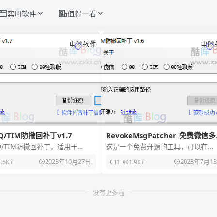
实用软件
值得一看
电脑软件
电脑
Q/TIM防撤回补丁v1.7
RevokeMsgPatcher_免费微信多
开、QQ、TIM防撤回补丁下载
Q/TIM防撤回补丁，适用于
这是一个免费开源的工具，可以在
ws 下 PC 版微信/QQ/TIM的防撤
Windows下的PC版微信/QQ/TIM中
2023年10月27日
2023年7月1
1.5K+
1
1.9K+
，支
撤回消息。它支持最新版
没有更多啦