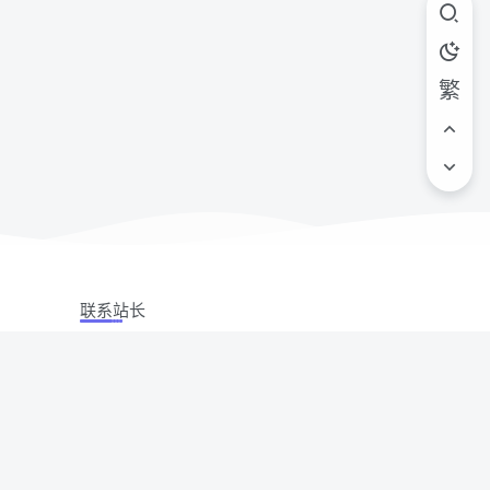
繁
联系站长
站立场,