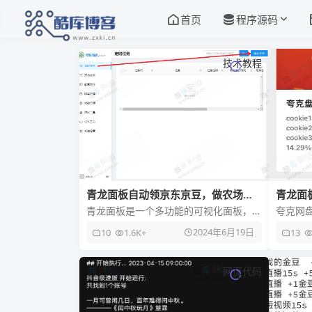
首页
程序源码
技术教程
青龙面板自动领京东京豆，做农场浇
青龙面
水、萌宠、种豆、签到等任务
推送
青龙面板是一个多功能的可视化面板，
夸克网盘
而今天缙哥哥跟大家分享的是利用青龙
代码，
2024年6月19日
10
1.6K+
13
面板来自动执行京东领京豆，做东东
发的可
网页代码