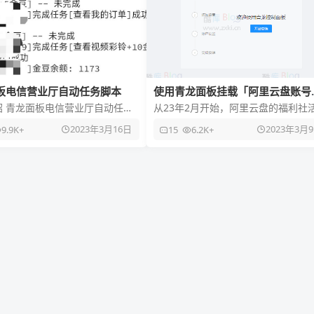
板电信营业厅自动任务脚本
使用青龙面板挂载「阿里云盘账号
自动签到领会员福利
绍 青龙面板电信营业厅自动任务
从23年2月开始，阿里云盘的福利社
到和完成部分金豆任务, 目前不
就被每日签到所取代，经过一个月手
2023年3月16日
2023年3月
9.9K+
15
6.2K+
播客任务和喂宠物，没
签到领取的会员似乎有点不够用