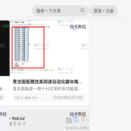
登录 / 注册
代码
技术教程
青龙面板微信某阅读自动化脚本每天2
块
账
青龙面板是一款十分实用的多功能面
，
板，可以帮助用户实现自动化管理和操
8日
2023年6月19日
13
6.1K+
作。而微信某阅读脚本则是基于青龙面
教程
技术教程