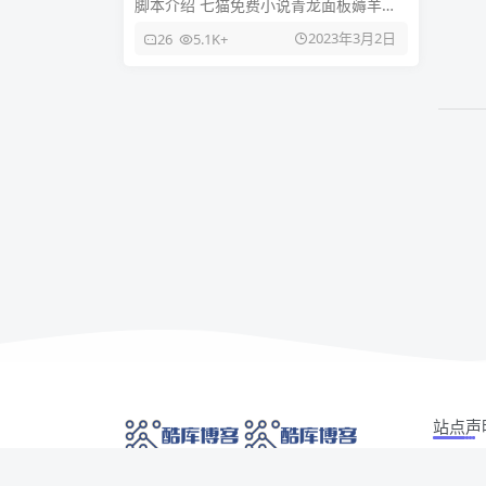
脚本介绍 七猫免费小说青龙面板薅羊毛
把脚本内容复制到青龙面版 新建脚本里
2023年3月2日
26
5.1K+
面保存 新建任务好后 定时
站点声
本站部分
网络技术爱好者的栖息之地,让我们的技术更上一