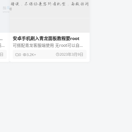
」
安卓手机刷入青龙面板教程要root
活动
可搭配青龙客服端使用 无root可以自行
动
离开了，必须有面具 可以用电脑虚拟
9日
2023年3月9日
0
3.2K+
机，手机的或许也可以（没试