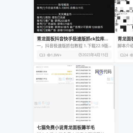
青龙面板抖音快手极速版抓ck拉库脚
青龙面
本
一，抖音极速版抓包教程 1.下载22.9版
脚本介
本的安卓抖音极速版 （因为我改的so文
脚本，签
2023年4月15日
3
1.8W+
24
件抓包是这个版本的，
包含星
网页代码
七猫免费小说青龙面板薅羊毛