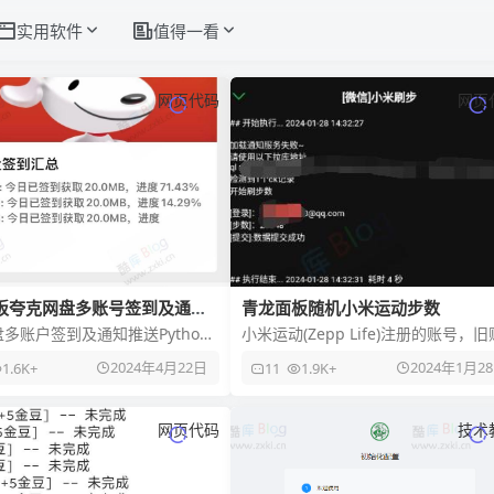
实用软件
值得一看
网页代码
网页
板夸克网盘多账号签到及通知
青龙面板随机小米运动步数
多账户签到及通知推送Python
小米运动(Zepp Life)注册的账号，旧
之前发过PHP版自动签到代码今天
户不行就新注册，随便邮箱，绑定wx
2024年4月22日
2024年1月2
1.6K+
11
1.9K+
以挂到青龙面板，
环境变量 ydbs
网页代码
技术