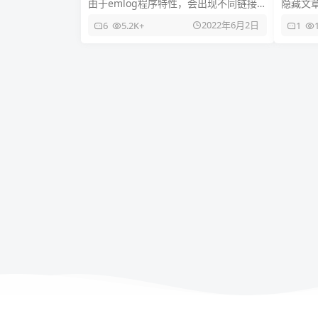
由于emlog程序特性，会出现不同链接
隐藏文
可以打开同一个页面 安装本插件可以统
众号回
2022年6月2日
6
5.2K+
1
一跳转到正确页面链接，有利
适配eml