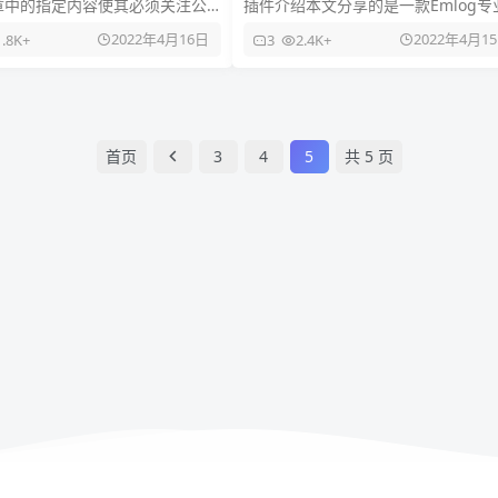
章中的指定内容使其必须关注公
插件介绍本文分享的是一款Emlog专
复，指定内容才能查看。最早是
采集工具支持定时任务，支持自定义
2022年4月16日
2022年4月1
1.8K+
3
2.4K+
og5.3.1的插件，
则等功能。可以采集其它网站的
首页
3
4
5
共 5 页