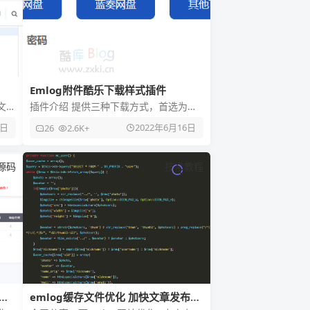
Emlog附件酷乐下载样式插件
文
插件介绍 提供三种下载方式，首选为百
采
度网盘，可输入提取码，比较方便，三
0日
2022年6月16日
26
2.6K+
个下载按钮，为各大站长发布资源
源码
技术教程
与
emlog缓存文件优化 加快文章发布速
度/缓存速度