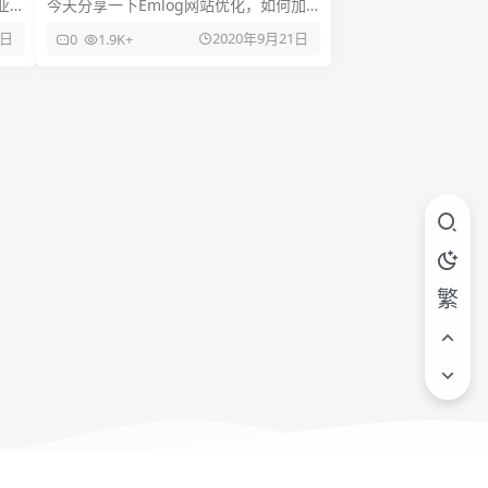
业
今天分享一下Emlog网站优化，如何加
规
快网站的缓存速度，加快文章发布速度
5日
2020年9月21日
0
1.9K+
的方法Emlog是基于PHP
繁