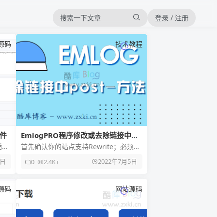
登录 / 注册
源码
技术教程
插件
EmlogPRO程序修改或去除链接中
“post-”的方法
插
首先确认你的站点支持Rewrite；必须是
开启 文件形式 伪静态默认，否则后果怎
6日
2022年7月5日
0
2.4K+
样请自行测试...伪
源码
网站源码