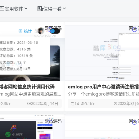
实用软件
值得一看
网页代码
网站
og博客网站信息统计调用代码
emlog pro用户中心邀请码注册
mlog网站中想更能直观的展现
分享一个emlogpro博客邀请码注册
信息内容，由于它官方没有提供
件，不知道能否适配其它的emlog版
2022年8月14日
2022年8月
2.6K+
14
3.1K+
模块代码，因此需要自己
本，自行测试吧。 插件
网站源码
网站