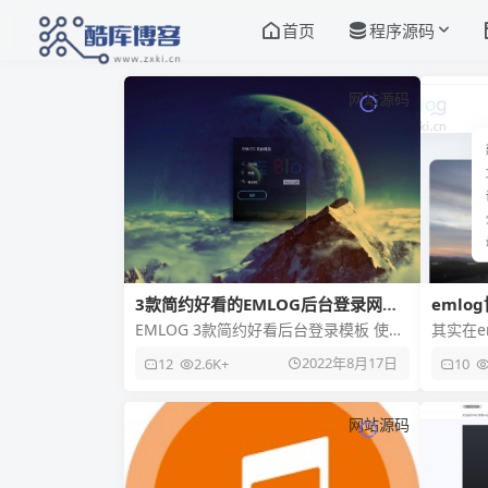
首页
程序源码
网站源码
3款简约好看的EMLOG后台登录网站
eml
模板
EMLOG 3款简约好看后台登录模板 使用
其实在e
说明 一款：将下载的文件上传至服务器
博客得
2022年8月17日
12
2.6K+
10
根目录./admin/
特定的
网站源码