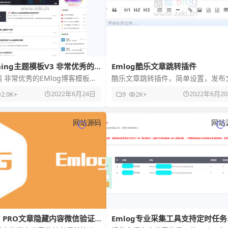
nning主题模板V3 非常优秀的
Emlog酷乐文章跳转插件
g主题
 非常优秀的EMlog博客模板
酷乐文章跳转插件，简单设置，发布
ning,这是款非常优秀的emlog模
章设置开关以及跳转位置即可。 调转
2022年6月24日
2022年6月2
2.9K+
9
2K+
用自适应
用base64编码方式，隐藏跳
网站源码
网站
G PRO文章隐藏内容微信验证
Emlog专业采集工具支持定时任务
插件
自定义规则