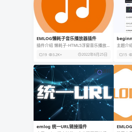
EMLOG懒耗子音乐播放器插件
begi
emlo
插件介绍 懒耗子-HTML5浮窗音乐播放器
主题介绍
研发于2014年，并持续更新至今 是基于
begin
2022年6月25日
19
3.2K+
15
QQ、酷我、酷狗、
板，采
网站源码
emlog 统一URL链接插件
EMLO
码查看