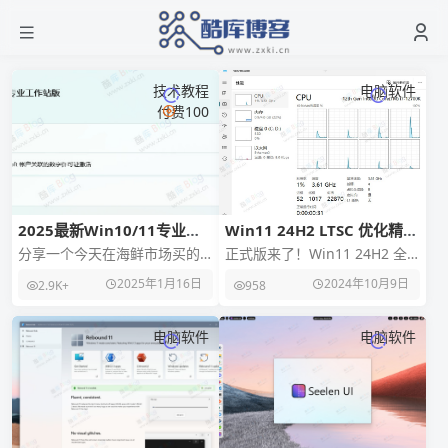
技术教程
电脑软件
付费100
2025最新Win10/11专业工
Win11 24H2 LTSC 优化精简
作站版升级密钥支持重装
版
分享一个今天在海鲜市场买的
正式版来了！Win11 24H2 全
Win10/11专业工作站版升级密
系列简体中文，需要精简版的
2025年1月16日
2024年10月9日
2.9K+
958
钥，升级后支持重装系统不
小伙伴可以试试这个由远景论
掉，自己已经升级
坛的 @ma
电脑软件
电脑软件