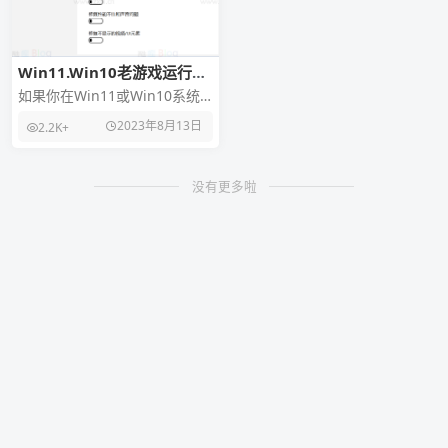
Win11.Win10老游戏运行补
丁cnc-ddraw
如果你在Win11或Win10系统
中遇到老游戏无法正常运行的
2023年8月13日
2.2K+
问题，不用担心！使用cnc-
ddraw补
没有更多啦