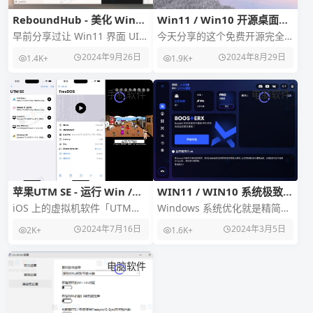
ReboundHub - 美化 Win11
Win11 / Win10 开源桌面美
老旧功能组件界面
化工具Seelen UI
早前分享过让 Win11 界面 UI
今天分享的这个免费开源完全
风格统一的美化包：Rectify
可定制的桌面环境「Seelen
2024年9月26日
2024年8月29日
1.4K+
1.9K+
11，主要对系统一些老旧的
UI」支持 Win11 / Win10 系
手机软件
电脑软件
苹果UTM SE - 运行 Win /
WIN11 / WIN10 系统极致优
Linux 系统
化工具BoosterX
iOS 上的虚拟机软件「UTM
Windows 系统优化就是精简系
SE」能让你在 iPhone、iPad
统一些功能组件、对一些系统
2024年7月16日
2024年3月5日
2K+
1.6K+
等 iOS 设备上安装其他操
功能进行设置等，这样可以减
少不必要的硬件
电脑软件