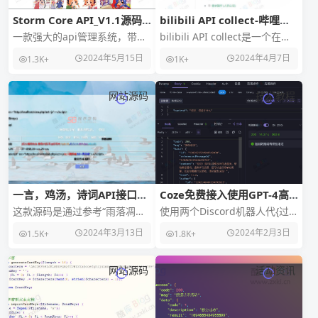
Storm Core API_V1.1源码
bilibili API collect-哔哩哔
免授权版
哩 API收集整理
一款强大的api管理系统，带用
bilibili API collect是一个在线
户key和ip白名单功能，可设置
哔哩哔哩 API收集整理的网站，
2024年5月15日
2024年4月7日
1.3K+
1K+
付费操作，个人中心页面，注
主要对 B站 WE
册登录页面，
网站源码
技术教程
一言，鸡汤，诗词API接口支
Coze免费接入使用GPT-4高
持投稿源码
级模型的API功能
这款源码是通过参考“雨落凋殇”
使用两个Discord机器人代{过}
博客的随机语录开源代码进行
{滤}理Coze服务，免费使用
2024年3月13日
2024年2月3日
1.5K+
1.8K+
重新编写的，完善了后台各项
GPT-4高级模型的API功能 C
基本功能，支持投稿
网站源码
活动资讯