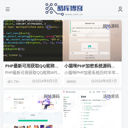
网页代码
网站源码
PHP最新可用获取QQ昵称
小猫咪PHP加密系统源码
API接口源码
v1.4_本地API接口
PHP最新可用获取QQ昵称API
小猫咪PHP加密系统历时半年，
接口源码，运行环境为php7-8
它再一次迎来更新，更新加密
2024年8月3日
2024年8月1日
1.7K+
896
都可以，内容为直接调用QQ空
算法（这应该是最后一次更新
间接口在
加密算法了，以后主
网站源码
活动资讯