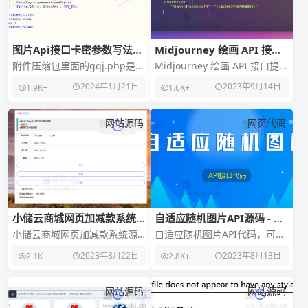
图片Api接口卡密参数写法示
Midjourney 绘画 API 接口
例源码（纯本地）
支持多种绘画功能
附件压缩包里面的gqj.php是调
Midjourney 绘画 API 接口提供
用图片的文件，因为是纯本地
了多种接口，方便用户提交绘
2024年1月21日
2023年9月14日
1.9K+
1.6K+
（生成的卡密也是本地）所以
画、图生文和绘画变换请求，
就想着用一个t
并且
网站源码
网页代码
小储云商城网页加减款系统源
自适应随机图片API源码 - 根
码
据用户设备进行判断
小储云商城网页加减款系统源
自适应随机图片API代码，可以
码是一款非常实用的网页加减
根据用户设备来判断并显示相
2023年8月22日
2023年8月13日
2.1K+
2.8K+
款系统，可以帮助网站管理员
应的图片。你只需要将图片存
更加方便地管理网站的收
放在指定的文件里，
网站源码
网站源码