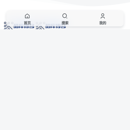
首页
搜索
我的
网络技术爱好者的栖息之地,让我们的技术更上一层楼!
网址发布页
SiteMap
广告合作
站点声明
本站部分资源来自互联网收集,仅供用于学习和交流,请遵循相关法律法规,本站一
切资源不代表本站立场,如有侵权、后门、不妥请联系本站站长删除。
侵权/投诉/邮箱： 8670468@qq.com
Copyright © 2018-2025 酷库博客
AI 智域导航
联系站长