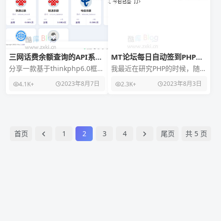
三网话费余额查询的API系统
MT论坛每日自动签到PHP接
_在线查询话费接口源码
口脚本开源
分享一款基于thinkphp6.0框架
我最近在研究PHP的时候，随手
开发的三网话费余额查询的API
写了一个单个PHP实现MT论坛
2023年8月7日
2023年8月3日
4.1K+
2.3K+
系统。该系统要求PHP版本需大
每日自动签到的脚本，并将其
于
开源无加密。这
首页
1
2
3
4
尾页
共 5 页