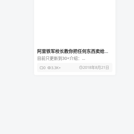
阿里铁军校长教你把任何东西卖给任
何人
目前只更新到30+介绍：
https://vip.open.163.com/courses/96
2018年8月21日
0
3.3K+
6网盘