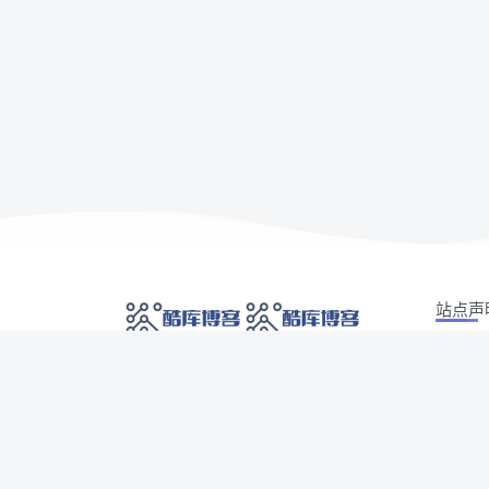
站点声
本站部分
网络技术爱好者的栖息之地,让我们的技术更上一
如有侵权
层楼!
侵权/投诉/
Copyrig
网址发布页
SiteMap
广告合作
AI 智域