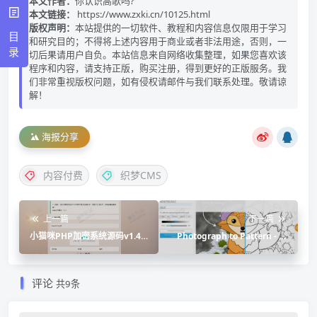
本文作者：
你认识高歌吗?
本文链接：
https://www.zxki.cn/10125.html
版权声明：
本站提供的一切软件、教程和内容信息仅限用于学习
目
和研究目的；不得将上述内容用于商业或者非法用途，否则，一
录
切后果请用户自负。本站信息来自网络收集整理，如果您喜欢该
程序和内容，请支持正版，购买注册，得到更好的正版服务。我
们非常重视版权问题，如有侵权请邮件与我们联系处理。敬请谅
解！
海报分享
内容付费
织梦CMS
上一篇
下一篇
小猫咪PHP加密系统源码v1.4_
Photograph to Pattern - 图
本地API接口
片转线稿工具
评论
共9条