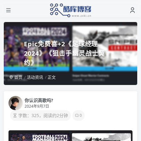
Epic免费喜+2《足球经理
2024》《狙击手幽灵战士契
约》
首页
活动资讯
正文
你认识高歌吗?
2024年9月7日
字数：325，阅读约2分钟
0