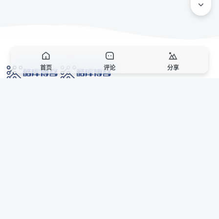
首页
评论
分享
网络技术爱好者的栖息之地,让我们的技术更上一层楼!
网址发布页
SiteMap
广告合作
站点声明
本站部分资源来自互联网收集,仅供用于学习和交流,请遵循相关法律法规,本站一
切资源不代表本站立场,如有侵权、后门、不妥请联系本站站长删除。
侵权/投诉/邮箱： 8670468@qq.com
Copyright © 2018-2025 酷库博客
AI 智域导航
联系站长