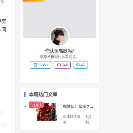
19
建房
人同
你认识高歌吗?
这家伙很懒什么都没说。
1.1W+
246
42
本周热门文章
TOP1
蜘蛛侠：崭新之
日 Spider-Man: B
rand New Day (2
1周
453次阅
026)
前
读