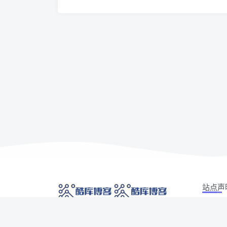
站点声
本站部分
网络技术爱好者的栖息之地,让我们的技术更上一
如有侵权
层楼!
侵权/投诉/