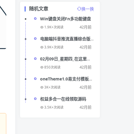
随机文章
换一换
Win键盘关闭Fn多功能键盘
42月前
1.9K+次阅读
电脑端抖音推流直播综合版
V1.1可直播别人的直播工具
42月前
3.9K+次阅读
02月09日_星期四_在这里每
天60秒读懂世界!
42月前
850次阅读
oneTheme1.0易支付模板源
码
42月前
3K+次阅读
权益多合一在线领取源码
42月前
3.5K+次阅读