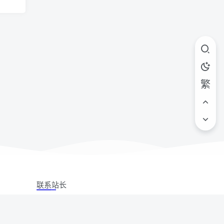
繁
联系站长
站立场,