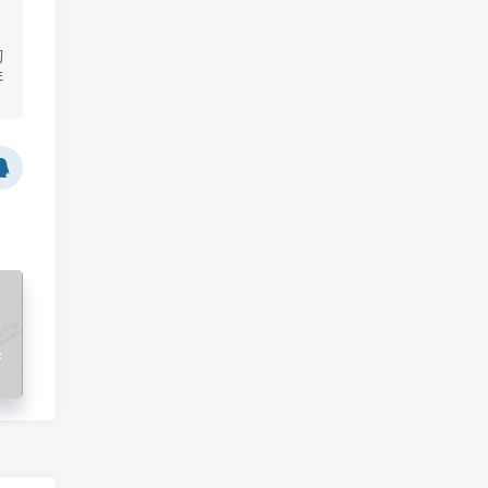
切
非
具