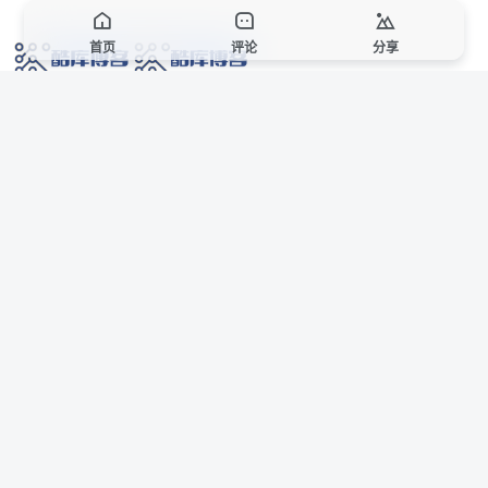
首页
评论
分享
网络技术爱好者的栖息之地,让我们的技术更上一层楼!
网址发布页
SiteMap
广告合作
站点声明
本站部分资源来自互联网收集,仅供用于学习和交流,请遵循相关法律法规,本站一
切资源不代表本站立场,如有侵权、后门、不妥请联系本站站长删除。
侵权/投诉/邮箱： 8670468@qq.com
Copyright © 2018-2025 酷库博客
AI 智域导航
联系站长