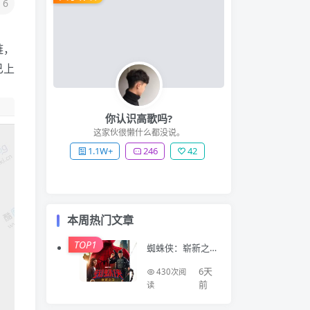
6
链，
已上
你认识高歌吗?
这家伙很懒什么都没说。
1.1W+
246
42
本周热门文章
TOP1
蜘蛛侠：崭新之
日 Spider-Man: B
rand New Day (2
6天
430次阅
026)
前
读