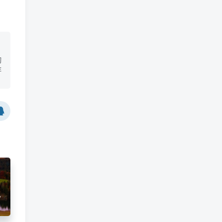
切
非
说