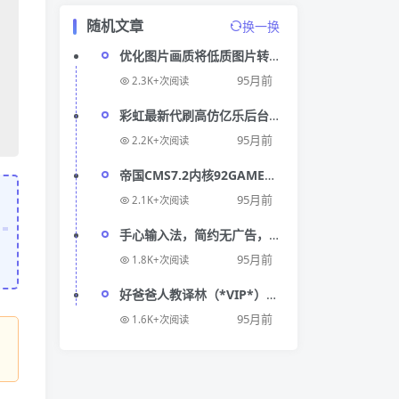
随机文章
换一换
优化图片画质将低质图片转
化成 4K 图片的工具！
95月前
2.3K+次阅读
彩虹最新代刷高仿亿乐后台
模板
95月前
2.2K+次阅读
帝国CMS7.2内核92GAME仿
前瞻头条文章博客网站源码
95月前
2.1K+次阅读
手心输入法，简约无广告，
不骚扰
95月前
1.8K+次阅读
好爸爸人教译林（*VIP*）
v8.8.3破解/钻石/完美版！
95月前
1.6K+次阅读