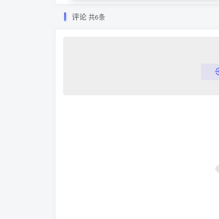
评论
共6条