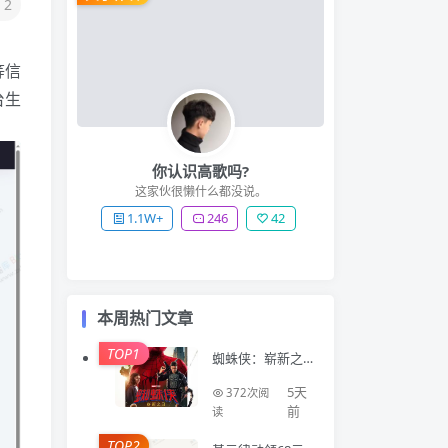
2
等信
台生
你认识高歌吗?
这家伙很懒什么都没说。
1.1W+
246
42
本周热门文章
TOP1
蜘蛛侠：崭新之
日 Spider-Man: B
rand New Day (2
5天
372次阅
026)
前
读
TOP2