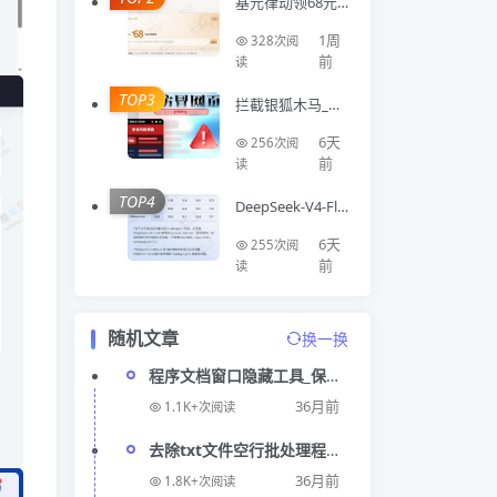
基元律动领68元A
PI额度
1周
328次阅
前
读
TOP3
拦截银狐木马_钓
鱼网站_仿冒网站
浏览器扩展Virus
6天
256次阅
Detector
前
读
TOP4
DeepSeek-V4-Fla
sh 正式版 API 上
线公测
6天
255次阅
前
读
随机文章
换一换
程序文档窗口隐藏工具_保护
您的隐私和录屏内容
36月前
1.1K+次阅读
去除txt文件空行批处理程序_
轻松去除txt文件中的空行
36月前
1.8K+次阅读