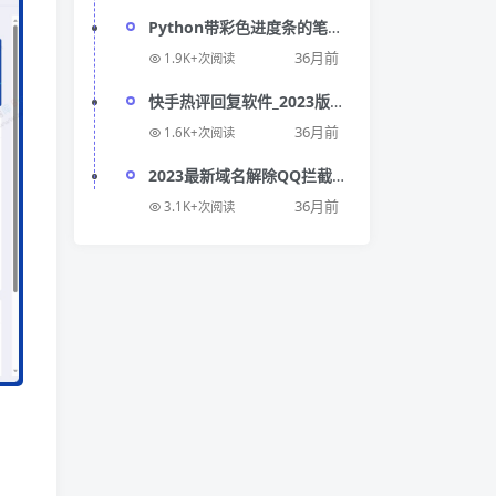
Python带彩色进度条的笔趣
阁爬虫控制台_让控制台程序
36月前
1.9K+次阅读
更有趣
快手热评回复软件_2023版
v1.0
36月前
1.6K+次阅读
2023最新域名解除QQ拦截教
程_增加解除几率并延长拦截
36月前
3.1K+次阅读
间隔