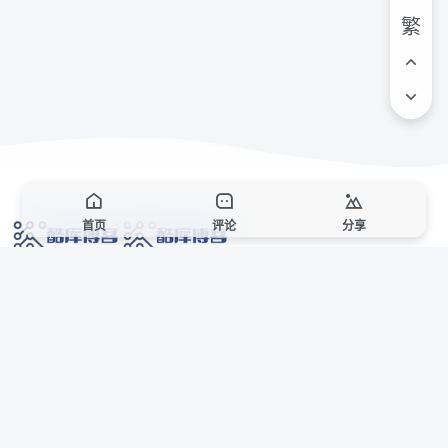
繁
首页
评论
分享
网络技术爱好者的栖息之地,让我们的技术更上一层楼!
网址发布页
SiteMap
广告合作
站点声明
本站部分资源来自互联网收集,仅供用于学习和交流,请遵循相关法律法规,本站一
切资源不代表本站立场,如有侵权、后门、不妥请联系本站站长删除。
侵权/投诉/邮箱： 8670468@qq.com