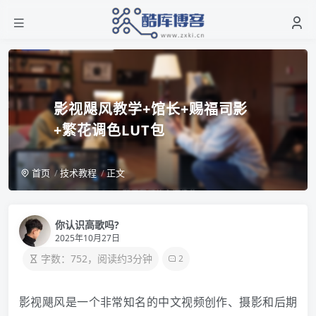
影视飓风教学+馆长+赐福司影
+繁花调色LUT包
首页
技术教程
正文
你认识高歌吗?
2025年10月27日
字数：752，阅读约3分钟
2
影视飓风是一个非常知名的中文视频创作、摄影和后期