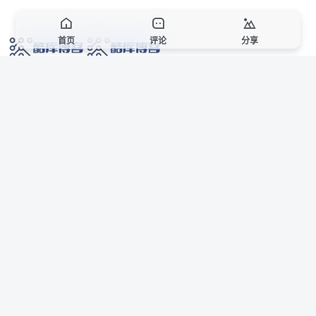
首页
评论
分享
网络技术爱好者的栖息之地,让我们的技术更上一层楼!
网址发布页
SiteMap
广告合作
站点声明
本站部分资源来自互联网收集,仅供用于学习和交流,请遵循相关法律法规,本站一
切资源不代表本站立场,如有侵权、后门、不妥请联系本站站长删除。
侵权/投诉/邮箱： 8670468@qq.com
Copyright © 2018-2025 酷库博客
AI 智域导航
联系站长