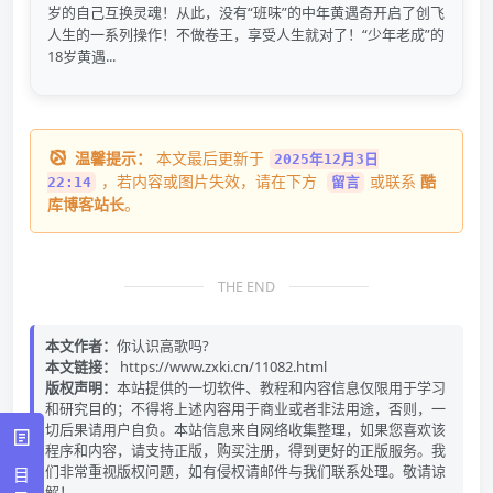
岁的自己互换灵魂！从此，没有“班味”的中年黄遇奇开启了创飞
人生的一系列操作！不做卷王，享受人生就对了！“少年老成”的
18岁黄遇...
温馨提示：
本文最后更新于
2025年12月3日
，若内容或图片失效，请在下方
或联系
酷
22:14
留言
库博客站长
。
THE END
本文作者：
你认识高歌吗?
本文链接：
https://www.zxki.cn/11082.html
版权声明：
本站提供的一切软件、教程和内容信息仅限用于学习
和研究目的；不得将上述内容用于商业或者非法用途，否则，一
切后果请用户自负。本站信息来自网络收集整理，如果您喜欢该
程序和内容，请支持正版，购买注册，得到更好的正版服务。我
们非常重视版权问题，如有侵权请邮件与我们联系处理。敬请谅
目
解！