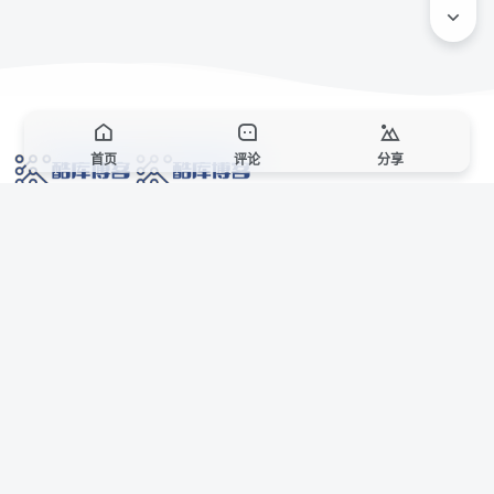
首页
评论
分享
网络技术爱好者的栖息之地,让我们的技术更上一层楼!
网址发布页
SiteMap
广告合作
站点声明
本站部分资源来自互联网收集,仅供用于学习和交流,请遵循相关法律法规,本站一
切资源不代表本站立场,如有侵权、后门、不妥请联系本站站长删除。
侵权/投诉/邮箱： 8670468@qq.com
Copyright © 2018-2025 酷库博客
AI 智域导航
联系站长