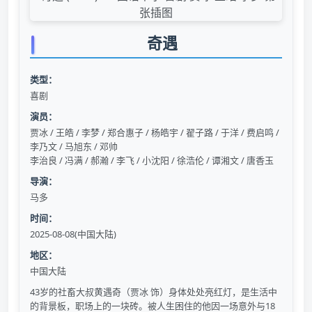
奇遇
类型：
喜剧
演员：
贾冰 / 王皓 / 李梦 / 郑合惠子 / 杨皓宇 / 翟子路 / 于洋 / 费启鸣 /
李乃文 / 马旭东 / 邓帅
李治良 / 冯满 / 郝瀚 / 李飞 / 小沈阳 / 徐浩伦 / 谭湘文 / 唐香玉
导演：
马多
时间：
2025-08-08(中国大陆)
地区：
中国大陆
43岁的社畜大叔黄遇奇（贾冰 饰）身体处处亮红灯，是生活中
的背景板，职场上的一块砖。被人生困住的他因一场意外与18