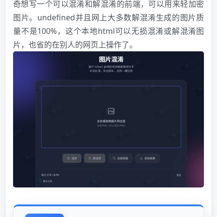
奇想写一个可以混淆和解混淆的前端，可以用来轻加密
图片。undefined并且网上大多数解混淆生成的图片质
量不是100%，这个本地html可以无损混淆或解混淆图
片，也省的在别人的网页上操作了。