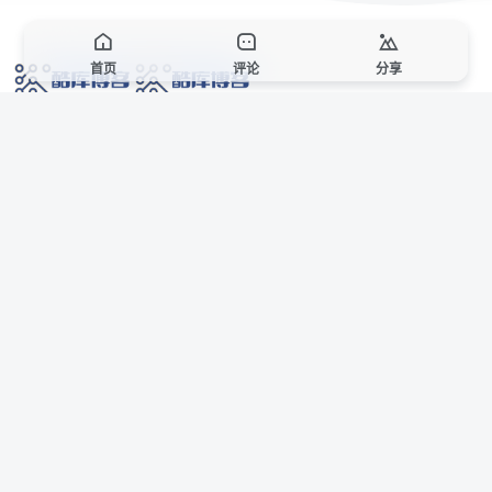
首页
评论
分享
网络技术爱好者的栖息之地,让我们的技术更上一层楼!
网址发布页
SiteMap
广告合作
站点声明
本站部分资源来自互联网收集,仅供用于学习和交流,请遵循相关法律法规,本站一
切资源不代表本站立场,如有侵权、后门、不妥请联系本站站长删除。
侵权/投诉/邮箱： 8670468@qq.com
Copyright © 2018-2025 酷库博客
AI 智域导航
联系站长