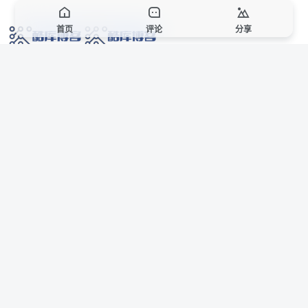
首页
评论
分享
网络技术爱好者的栖息之地,让我们的技术更上一层楼!
网址发布页
SiteMap
广告合作
站点声明
本站部分资源来自互联网收集,仅供用于学习和交流,请遵循相关法律法规,本站一
切资源不代表本站立场,如有侵权、后门、不妥请联系本站站长删除。
侵权/投诉/邮箱： 8670468@qq.com
Copyright © 2018-2025 酷库博客
AI 智域导航
联系站长