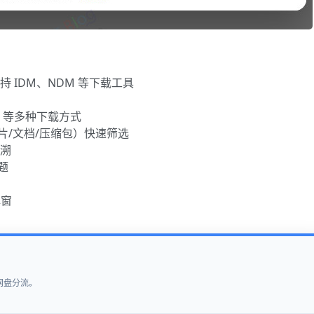
持 IDM、NDM 等下载工具
DM 等多种下载方式
图片/文档/压缩包）快速筛选
回溯
题
弹窗
网盘分流。