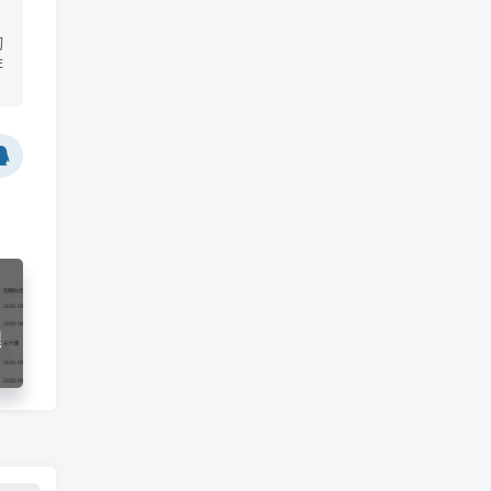
切
非
理