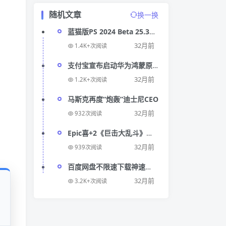
随机文章
换一换
蓝猫版PS 2024 Beta 25.3支
持Ai神经滤镜
32月前
1.4K+次阅读
支付宝宣布启动华为鸿蒙原
生应用开发
32月前
1.2K+次阅读
马斯克再度“炮轰”迪士尼CEO
32月前
932次阅读
Epic喜+2《巨击大乱斗》
《先驱》
32月前
939次阅读
百度网盘不限速下载神速
down油猴脚本
32月前
3.2K+次阅读