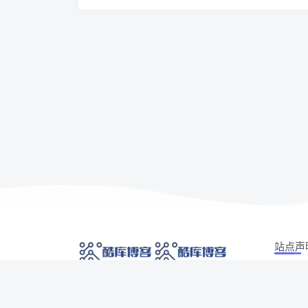
站点声
本站部分
网络技术爱好者的栖息之地,让我们的技术更上一
如有侵权
层楼!
侵权/投诉/