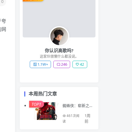
0
于夸
的网
你认识高歌吗?
这家伙很懒什么都没说。
1.1W+
246
42
本周热门文章
TOP1
蜘蛛侠：崭新之
日 Spider-Man: B
rand New Day (2
1周
461次阅
026)
前
读