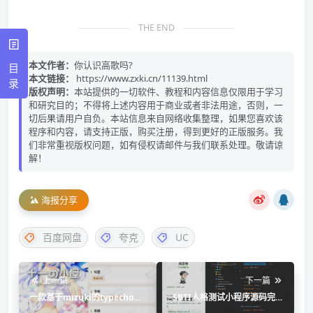
THE END
本文作者：
你认识高歌吗?
目
本文链接：
https://www.zxki.cn/11139.html
录
版权声明：
本站提供的一切软件、教程和内容信息仅限用于学习
和研究目的；不得将上述内容用于商业或者非法用途，否则，一
切后果请用户自负。本站信息来自网络收集整理，如果您喜欢该
程序和内容，请支持正版，购买注册，得到更好的正版服务。我
们非常重视版权问题，如有侵权请邮件与我们联系处理。敬请谅
解！
海报分享
百度网盘
夸克
UC
上一篇
下一篇
一款基于mizuki的typecho主
SBTI人格测试小程序源码完整
题SHIYI-Theme
版