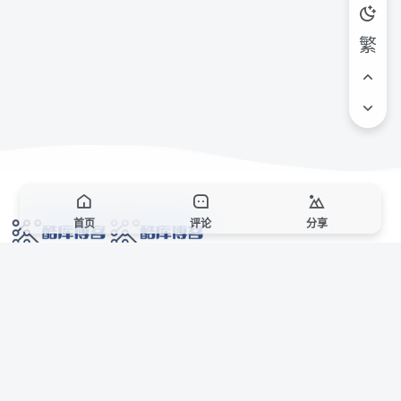
繁
首页
评论
分享
网络技术爱好者的栖息之地,让我们的技术更上一层楼!
网址发布页
SiteMap
广告合作
站点声明
本站部分资源来自互联网收集,仅供用于学习和交流,请遵循相关法律法规,本站一
切资源不代表本站立场,如有侵权、后门、不妥请联系本站站长删除。