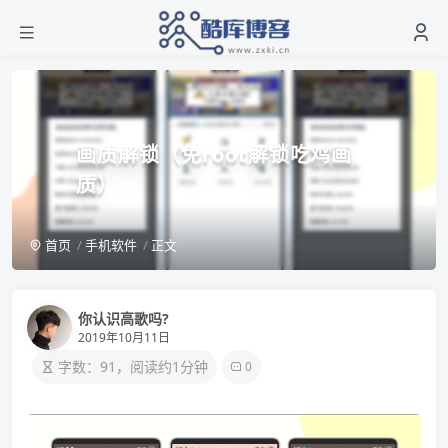
画质解锁（免root解锁吃鸡画
质）
首页
手机软件
正文
你认识高歌吗?
2019年10月11日
字数：91，阅读约1分钟
0