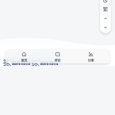
繁
首页
评论
分享
网络技术爱好者的栖息之地,让我们的技术更上一层楼!
网址发布页
SiteMap
广告合作
站点声明
本站部分资源来自互联网收集,仅供用于学习和交流,请遵循相关法律法规,本站一
切资源不代表本站立场,如有侵权、后门、不妥请联系本站站长删除。
侵权/投诉/邮箱： 8670468@qq.com