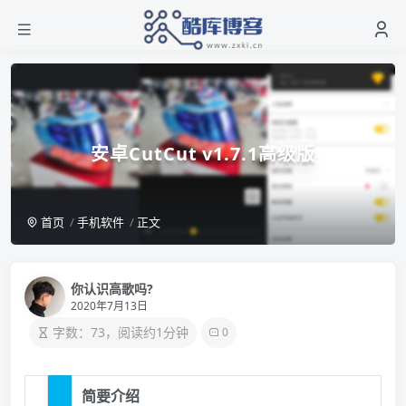
安卓CutCut v1.7.1高级版
首页
手机软件
正文
你认识高歌吗?
2020年7月13日
字数：73，阅读约1分钟
0
简要介绍