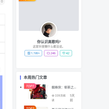
0
你认识高歌吗?
这家伙很懒什么都没说。
1.1W+
246
42
本周热门文章
TOP1
蜘蛛侠：崭新之
日 Spider-Man: B
rand New Day (2
5天
339次阅
026)
前
读
TOP2