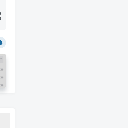
切
非
版