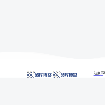
站点声
本站部分
网络技术爱好者的栖息之地,让我们的技术更上一
如有侵权
层楼!
侵权/投诉/
Copyrig
网址发布页
SiteMap
广告合作
AI 智域