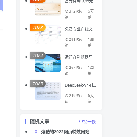
基元律动领68元A
PI额度
6天
312次阅
前
读
TOP3
免费专业在线文
件处理工具集合Fi
luni
1周
281次阅
前
读
TOP4
运行在浏览器里
面的开源系统Flu
entOS
1周
267次阅
前
读
TOP5
DeepSeek-V4-Fla
sh 正式版 API 上
线公测
6天
249次阅
前
读
随机文章
换一换
炫酷的2022网页特效网站源