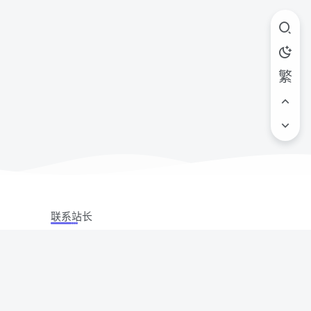
繁
联系站长
站立场,