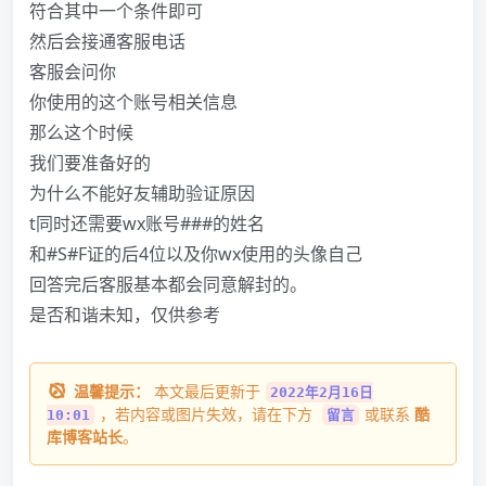
符合其中一个条件即可
然后会接通客服电话
客服会问你
你使用的这个账号相关信息
那么这个时候
我们要准备好的
为什么不能好友辅助验证原因
t同时还需要wx账号###的姓名
和#S#F证的后4位以及你wx使用的头像自己
回答完后客服基本都会同意解封的。
是否和谐未知，仅供参考
温馨提示：
本文最后更新于
2022年2月16日
，若内容或图片失效，请在下方
或联系
酷
10:01
留言
库博客站长
。