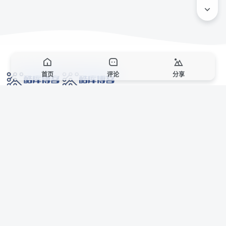
首页
评论
分享
网络技术爱好者的栖息之地,让我们的技术更上一层楼!
网址发布页
SiteMap
广告合作
站点声明
本站部分资源来自互联网收集,仅供用于学习和交流,请遵循相关法律法规,本站一
切资源不代表本站立场,如有侵权、后门、不妥请联系本站站长删除。
侵权/投诉/邮箱： 8670468@qq.com
Copyright © 2018-2025 酷库博客
AI 智域导航
联系站长