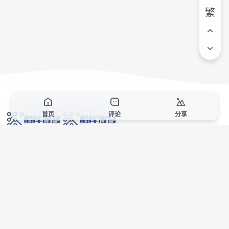
繁
首页
评论
分享
网络技术爱好者的栖息之地,让我们的技术更上一层楼!
网址发布页
SiteMap
广告合作
站点声明
本站部分资源来自互联网收集,仅供用于学习和交流,请遵循相关法律法规,本站一
切资源不代表本站立场,如有侵权、后门、不妥请联系本站站长删除。
侵权/投诉/邮箱： 8670468@qq.com