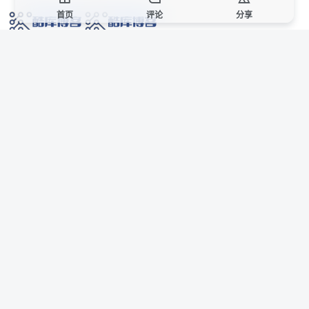
首页
评论
分享
网络技术爱好者的栖息之地,让我们的技术更上一层楼!
网址发布页
SiteMap
广告合作
站点声明
本站部分资源来自互联网收集,仅供用于学习和交流,请遵循相关法律法规,本站一
切资源不代表本站立场,如有侵权、后门、不妥请联系本站站长删除。
侵权/投诉/邮箱： 8670468@qq.com
Copyright © 2018-2025 酷库博客
AI 智域导航
联系站长