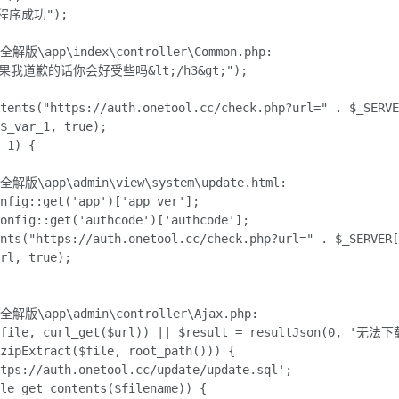
装程序成功");

l全解版\app\index\controller\Common.php:

gt;如果我道歉的话你会好受些吗&lt;/h3&gt;");

tents("https://auth.onetool.cc/check.php?url=" . $_SERVE
$_var_1, true);

 1) {

l全解版\app\admin\view\system\update.html:

nfig::get('app')['app_ver'];

onfig::get('authcode')['authcode'];

nts("https://auth.onetool.cc/check.php?url=" . $_SERVER[
rl, true);

l全解版\app\admin\controller\Ajax.php:

($file, curl_get($url)) || $result = resultJson(0, '无法
zipExtract($file, root_path())) {

tps://auth.onetool.cc/update/update.sql';

le_get_contents($filename)) {
