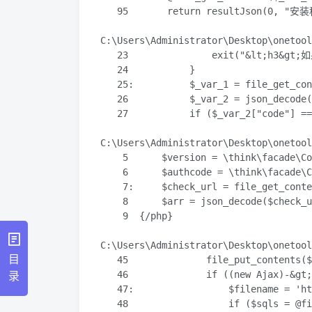
   95       return resultJson(0, "安
C:\Users\Administrator\Desktop\onetoo
   23               exit("&lt;h3&
   24           }

   25:          $_var_1 = file_get_con
   26           $_var_2 = json_decode(
   27           if ($_var_2["code"] ==
C:\Users\Administrator\Desktop\onetoo
    5      $version = \think\facade\Co
    6      $authcode = \think\facade\C
    7:     $check_url = file_get_conte
    8      $arr = json_decode($check_u
    9  {/php}

C:\Users\Administrator\Desktop\onetoo
目
   45              file_put_contents
录
   46              if ((new Ajax)-&gt;
   47:                 $filename = 'ht
   48                  if ($sqls = @fi