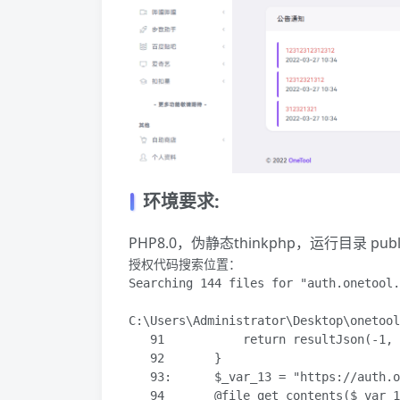
环境要求:
PHP8.0，伪静态thinkphp，运行目录 p
授权代码搜索位置：

Searching 144 files for "auth.onetool.
C:\Users\Administrator\Desktop\onetoo
   91           return resultJson(-1, 
   92       }

   93:      $_var_13 = "https://auth.o
   94       @file_get_contents($_var_1