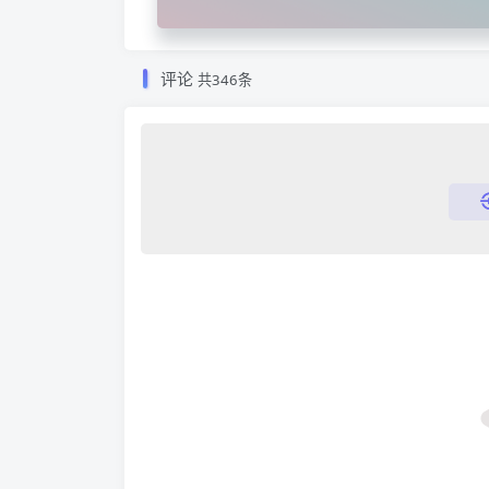
评论
共346条