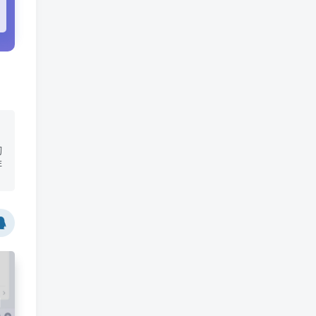
切
非
到