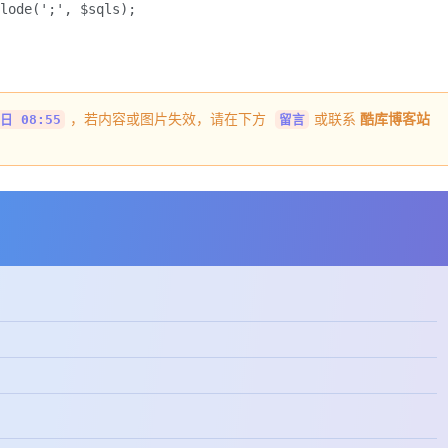
lode(';', $sqls);

，若内容或图片失效，请在下方
或联系
酷库博客站
日 08:55
留言