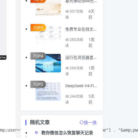
基元律动领68元A
PI额度
6天
307次阅
前
读
TOP3
免费专业在线文
件处理工具集合Fi
luni
1周
280次阅
前
读
TOP4
运行在浏览器里
面的开源系统Flu
entOS
1周
266次阅
前
读
TOP5
DeepSeek-V4-Fla
sh 正式版 API 上
线公测
5天
244次阅
前
读
随机文章
换一换
mp;user=" . $_var_1["install-admin-username"] . "&amp;pw
教你微信怎么恢复聊天记录