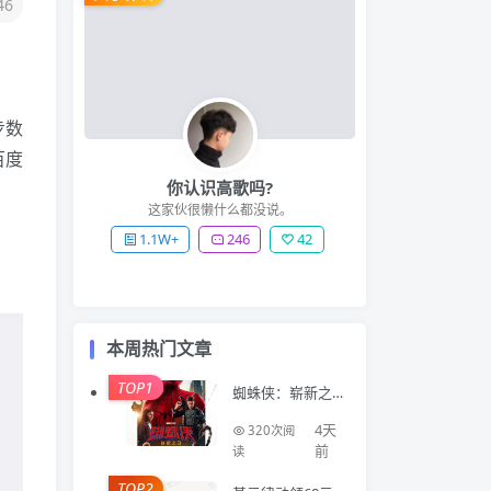
46
步数
百度
你认识高歌吗?
这家伙很懒什么都没说。
1.1W+
246
42
本周热门文章
TOP1
蜘蛛侠：崭新之
日 Spider-Man: B
rand New Day (2
4天
320次阅
026)
前
读
TOP2