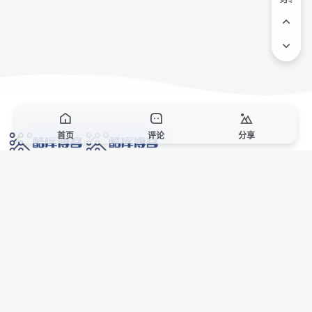
首页
评论
分享
网络技术爱好者的栖息之地,让我们的技术更上一层楼!
网址发布页
SiteMap
广告合作
站点声明
本站部分资源来自互联网收集,仅供用于学习和交流,请遵循相关法律法规,本站一
切资源不代表本站立场,如有侵权、后门、不妥请联系本站站长删除。
侵权/投诉/邮箱： 8670468@qq.com
Copyright © 2018-2025 酷库博客