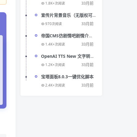
安装微软 Office 2024 LTSC
33月前
1.8K+次阅读
版
宣传片背景音乐（无版权可
商用视频素材）
33月前
970次阅读
帝国CMS仿剧情吧剧情介绍
模板源码
33月前
1.4K+次阅读
OpenAI TTS New 文字转语
音在线生成工具
33月前
1.2K+次阅读
宝塔面板8.0.3一键优化脚本
33月前
2.4K+次阅读