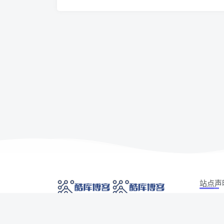
站点声
本站部分
网络技术爱好者的栖息之地,让我们的技术更上一
如有侵权
层楼!
侵权/投诉/