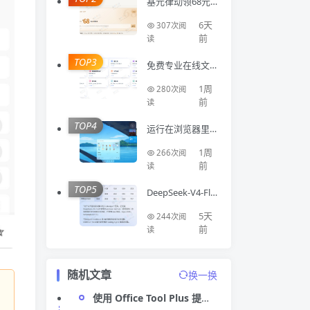
基元律动领68元A
PI额度
6天
307次阅
前
读
TOP3
免费专业在线文
件处理工具集合Fi
luni
1周
280次阅
前
读
TOP4
运行在浏览器里
面的开源系统Flu
entOS
1周
266次阅
前
读
TOP5
DeepSeek-V4-Fla
sh 正式版 API 上
线公测
5天
244次阅
前
读
随机文章
换一换
使用 Office Tool Plus 提前