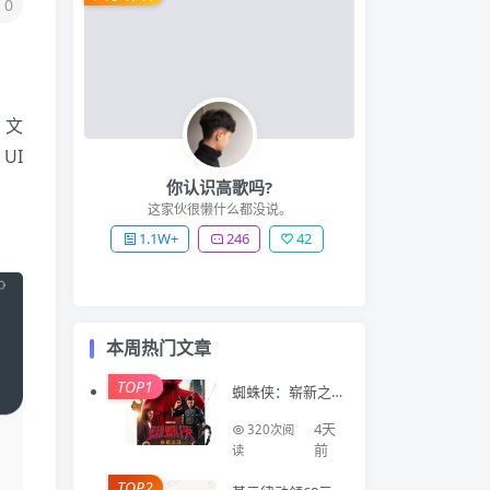
0
、文
UI
你认识高歌吗?
这家伙很懒什么都没说。
1.1W+
246
42
本周热门文章
TOP1
蜘蛛侠：崭新之
日 Spider-Man: B
rand New Day (2
4天
320次阅
026)
前
读
TOP2