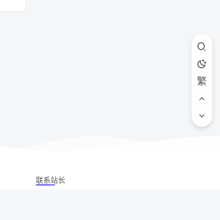
繁
联系站长
站立场,