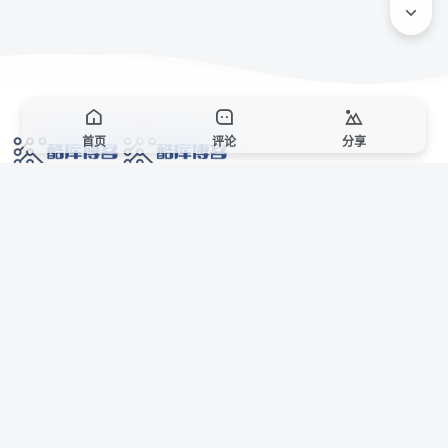
首页
评论
分享
网络技术爱好者的栖息之地,让我们的技术更上一层楼!
网址发布页
SiteMap
广告合作
站点声明
本站部分资源来自互联网收集,仅供用于学习和交流,请遵循相关法律法规,本站一
切资源不代表本站立场,如有侵权、后门、不妥请联系本站站长删除。
侵权/投诉/邮箱： 8670468@qq.com
Copyright © 2018-2025 酷库博客
AI 智域导航
联系站长