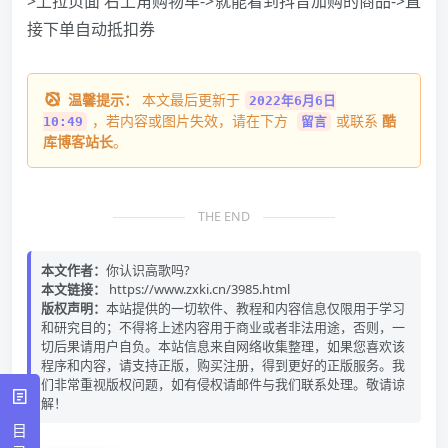
>上拉页面 右上角购物车->就能看到抖音加购的商品->直
接下单自动抵扣券
温馨提示：
本文最后更新于
2022年6月6日
，若内容或图片失效，请在下方
或联系
酷
10:49
留言
库博客站长
。
THE END
本文作者：
你认识高歌吗?
本文链接：
https://www.zxki.cn/3985.html
版权声明：
本站提供的一切软件、教程和内容信息仅限用于学习
和研究目的；不得将上述内容用于商业或者非法用途，否则，一
切后果请用户自负。本站信息来自网络收集整理，如果您喜欢该
程序和内容，请支持正版，购买注册，得到更好的正版服务。我
们非常重视版权问题，如有侵权请邮件与我们联系处理。敬请谅
解！
目