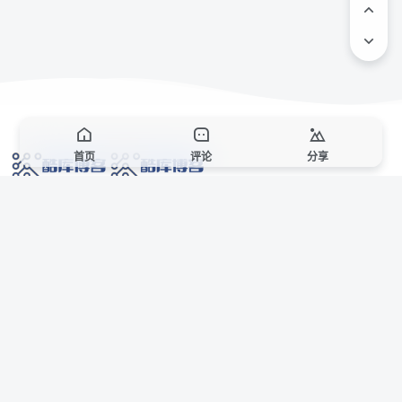
首页
评论
分享
网络技术爱好者的栖息之地,让我们的技术更上一层楼!
网址发布页
SiteMap
广告合作
站点声明
本站部分资源来自互联网收集,仅供用于学习和交流,请遵循相关法律法规,本站一
切资源不代表本站立场,如有侵权、后门、不妥请联系本站站长删除。
侵权/投诉/邮箱： 8670468@qq.com
Copyright © 2018-2025 酷库博客
AI 智域导航