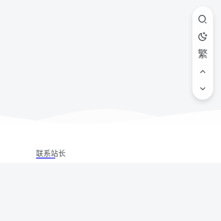
繁
联系站长
站立场,