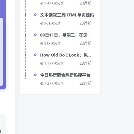
discord-image
23月前
1.4K+次阅读
文本倒叙工具HTML单页源码
23月前
961次阅读
09日11日，星期三，在这里
每天60秒读懂世界！
23月前
817次阅读
How Old Do I Look：免费
AI 面部年龄检测仪
23月前
1.1K+次阅读
今日热榜聚合热榜热搜平台
汇聚全网热点
23月前
1.2K+次阅读
切