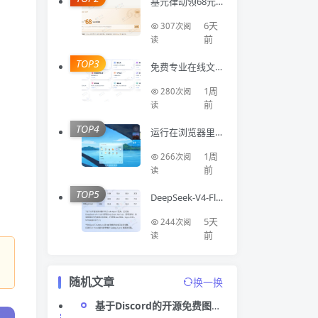
基元律动领68元A
PI额度
6天
307次阅
前
读
TOP3
免费专业在线文
件处理工具集合Fi
luni
1周
280次阅
前
读
TOP4
运行在浏览器里
面的开源系统Flu
entOS
1周
266次阅
前
读
TOP5
DeepSeek-V4-Fla
sh 正式版 API 上
线公测
5天
244次阅
前
读
随机文章
换一换
基于Discord的开源免费图床