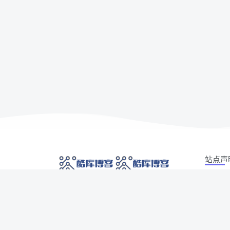
站点声
本站部分
网络技术爱好者的栖息之地,让我们的技术更上一
如有侵权
层楼!
侵权/投诉/
Copyrig
网址发布页
SiteMap
广告合作
AI 智域