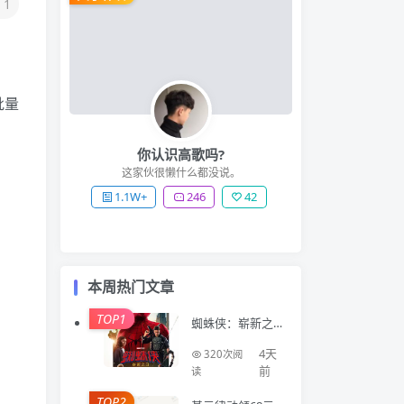
1
批量
你认识高歌吗?
这家伙很懒什么都没说。
1.1W+
246
42
本周热门文章
TOP1
蜘蛛侠：崭新之
日 Spider-Man: B
rand New Day (2
4天
320次阅
026)
前
读
TOP2