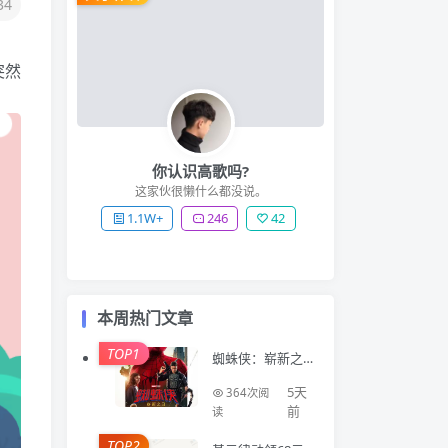
34
突然
你认识高歌吗?
这家伙很懒什么都没说。
1.1W+
246
42
本周热门文章
TOP1
蜘蛛侠：崭新之
日 Spider-Man: B
rand New Day (2
5天
364次阅
026)
前
读
TOP2