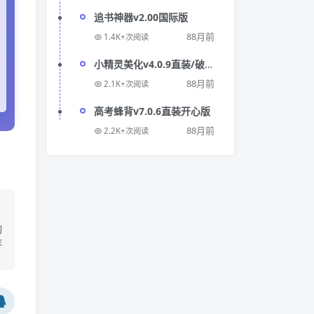
追书神器v2.00国际版
88月前
1.4K+次阅读
小精灵美化v4.0.9直装/破解/
高级
88月前
2.1K+次阅读
高考蜂背v7.0.6直装开心版
88月前
2.2K+次阅读
切
非