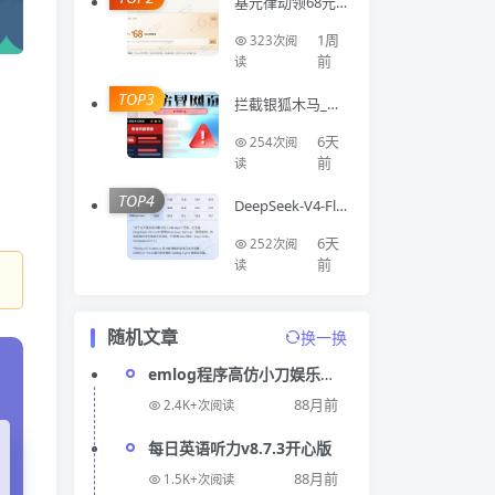
基元律动领68元A
PI额度
1周
323次阅
前
读
TOP3
拦截银狐木马_钓
鱼网站_仿冒网站
浏览器扩展Virus
6天
254次阅
Detector
前
读
TOP4
DeepSeek-V4-Fla
sh 正式版 API 上
线公测
6天
252次阅
前
读
。
随机文章
换一换
emlog程序高仿小刀娱乐网
模板
88月前
2.4K+次阅读
每日英语听力v8.7.3开心版
88月前
1.5K+次阅读