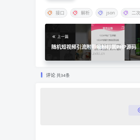
接口
解析
json
二
上一篇
随机短视频引流附带吸粉打赏PHP源码
评论
共34条