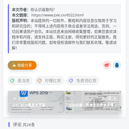
本文作者：
你认识高歌吗?
本文链接：
https://www.zxki.cn/6522.html
版权声明：
本站提供的一切软件、教程和内容信息仅限用于学习
和研究目的；不得将上述内容用于商业或者非法用途，否则，一
切后果请用户自负。本站信息来自网络收集整理，如果您喜欢该
程序和内容，请支持正版，购买注册，得到更好的正版服务。我
们非常重视版权问题，如有侵权请邮件与我们联系处理。敬请谅
解！
海报分享
麦当劳
柠檬红茶
免费领红茶
上一篇
下一篇
WPS2019集美大学版
520必备：脱单法则简明易懂在
v11.8.6.11825：开心版、去水
线文档
印、开心版、完整专业增强版
评论
共26条