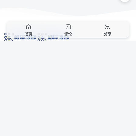
首页
评论
分享
网络技术爱好者的栖息之地,让我们的技术更上一层楼!
网址发布页
SiteMap
广告合作
站点声明
本站部分资源来自互联网收集,仅供用于学习和交流,请遵循相关法律法规,本站一
切资源不代表本站立场,如有侵权、后门、不妥请联系本站站长删除。
侵权/投诉/邮箱： 8670468@qq.com
Copyright © 2018-2025 酷库博客
AI 智域导航
联系站长