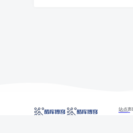
站点声
本站部分
网络技术爱好者的栖息之地,让我们的技术更上一
如有侵权
层楼!
侵权/投诉/