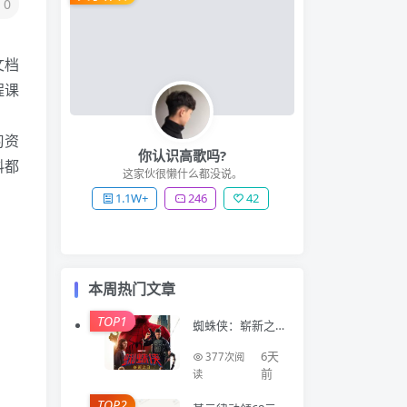
0
文档
程课
习资
你认识高歌吗?
料都
这家伙很懒什么都没说。
1.1W+
246
42
本周热门文章
TOP1
蜘蛛侠：崭新之
日 Spider-Man: B
rand New Day (2
6天
377次阅
026)
前
读
TOP2