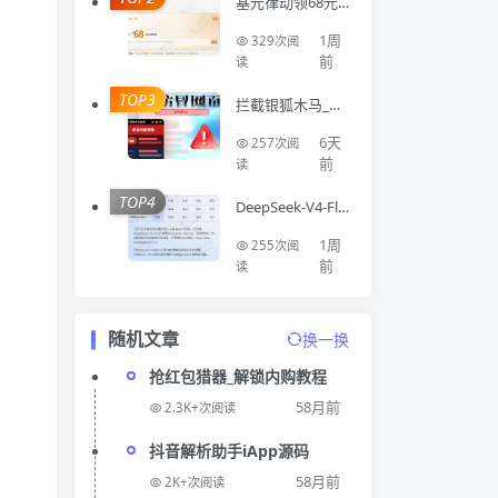
基元律动领68元A
PI额度
1周
329次阅
前
读
TOP3
拦截银狐木马_钓
鱼网站_仿冒网站
浏览器扩展Virus
6天
257次阅
Detector
前
读
TOP4
DeepSeek-V4-Fla
sh 正式版 API 上
线公测
1周
255次阅
前
读
随机文章
换一换
抢红包猎器_解锁内购教程
58月前
2.3K+次阅读
抖音解析助手iApp源码
58月前
2K+次阅读