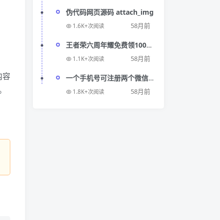
伪代码网页源码 attach_img
58月前
1.6K+次阅读
王者荣六周年耀免费领1000
点券
58月前
1.1K+次阅读
内容
一个手机号可注册两个微信
号
。
58月前
1.8K+次阅读