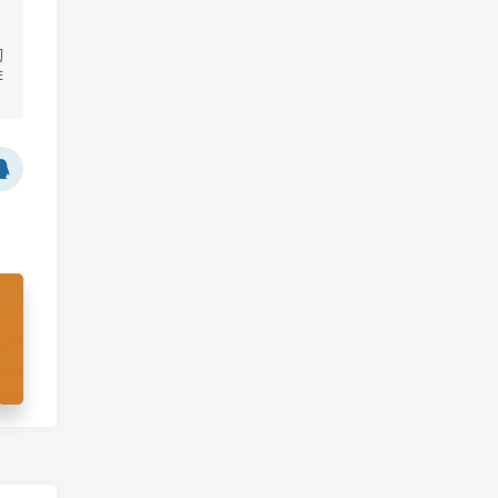
切
非
!