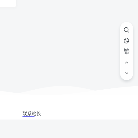
繁
联系站长
站立场,