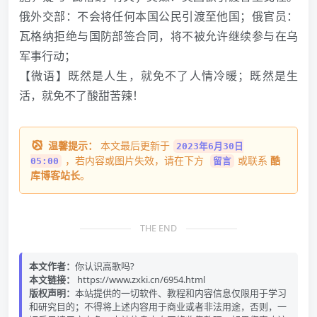
俄外交部：不会将任何本国公民引渡至他国；俄官员：
瓦格纳拒绝与国防部签合同，将不被允许继续参与在乌
军事行动；
【微语】既然是人生，就免不了人情冷暖；既然是生
活，就免不了酸甜苦辣！
温馨提示：
本文最后更新于
2023年6月30日
，若内容或图片失效，请在下方
或联系
酷
05:00
留言
库博客站长
。
THE END
本文作者：
你认识高歌吗?
本文链接：
https://www.zxki.cn/6954.html
版权声明：
本站提供的一切软件、教程和内容信息仅限用于学习
和研究目的；不得将上述内容用于商业或者非法用途，否则，一