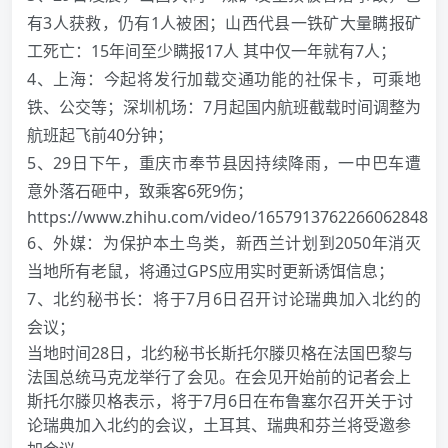
有3人获救，仍有1人被困；山西代县一铁矿大量瞒报矿
工死亡：15年间至少瞒报17人 其中仅一年就有7人；
4、上海：今起将发行加载交通功能的社保卡，可乘地
铁、公交等；深圳机场：7月起国内航班截载时间调整为
航班起飞前40分钟；
5、29日下午，重庆市奉节县因持续降雨，一中巴车遭
意外落石砸中，致乘客6死9伤；
https://www.zhihu.com/video/1657913762266062848
6、外媒：为保护本土鸟类，新西兰计划到2050年消灭
当地所有老鼠，将通过GPS应用实时更新诱饵信息；
7、北约秘书长：将于7月6日召开讨论瑞典加入北约的
会议；
当地时间28日，北约秘书长斯托尔滕贝格在法国巴黎与
法国总统马克龙举行了会见。在会见开始前的记者会上
斯托尔滕贝格表示，将于7月6日在布鲁塞尔召开关于讨
论瑞典加入北约的会议，土耳其、瑞典和芬兰将受邀参