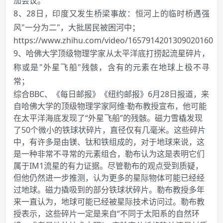
加会议。
8、28日，印度又发生桥梁事故：恒河上的临时桥遇强
风"一分为二"，大批居民被困河中；
https://www.zhihu.com/video/1657914201309020160
9、哈佛大学顶级物理学家从太平洋底打捞起流星碎片，
称或是"外星飞船"残骸，含有的元素在地球上极不寻
常；
综合BBC、《每日邮报》《纽约邮报》6月28日报道，来
自哈佛大学的顶级物理学家阿维·勒布教授宣布，他可能
在太平洋海底发现了“外星飞船”的残骸。磁力雪橇发现
了50个微小的铁球状碎片，直径仅有几毫米。这些碎片
中，有许多是由镁、钛和铁组成的，对于地球来说，这
是一种非常不寻常的元素组合，勒布认为这是表明它们
属于IM1流星的有力证据。尽管勒布的观点受到质疑，
但他仍然进一步推测，认为更多的星际物体可能已经经
过地球。磁力撬吸到的部分铁球状碎片。勒布教授多年
来一直认为，地球可能已经被星际技术访问过。勒布教
授表示，这些碎片一定是来自“不同于太阳系的自然环