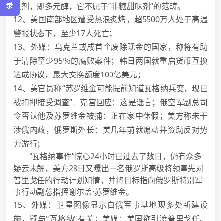
录
味剂，即多元醇，它不属于“非糖甜味剂”的范畴。
12、美国南部地区遭受热浪炙烤，超5500万人处于高温
警报状态下，至少17人死亡；
13、外媒：乌克兰或成首个废除现金的国家，称将有助
于清除至少95％的腐败案件；韩日两国就重启货币互换
达成协议，最大交换额度100亿美元；
14、美官员称“苏罗维金可能提前知道瓦格纳兵变，现已
被扣押接受调查”，克宫回应：这是谣言；俄空军副总司
令否认他及苏罗维金被捕：正在家中休假；美方称未干
涉俄内政，俄罗斯外长：美几年前就煽动并资助反对势
力游行；
“瓦格纳事件”惊心24小时已过去了数日，仍有众多
疑云未解，美方28日又曝出一名俄罗斯高级将领事先对
普里戈任的行动计划知情，并将目标指向俄罗斯特别军
事行动副总指挥谢尔盖·苏罗维金。
15、外媒：卫星图像显示白俄军事基地现多处新建设
施，疑与"瓦格纳"有关；美媒：美国欲引渡普里戈任。