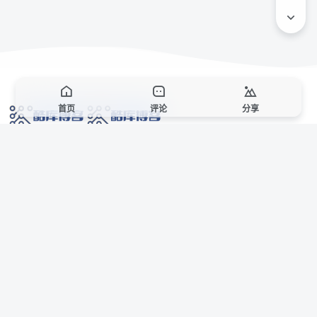
首页
评论
分享
网络技术爱好者的栖息之地,让我们的技术更上一层楼!
网址发布页
SiteMap
广告合作
站点声明
本站部分资源来自互联网收集,仅供用于学习和交流,请遵循相关法律法规,本站一
切资源不代表本站立场,如有侵权、后门、不妥请联系本站站长删除。
侵权/投诉/邮箱： 8670468@qq.com
Copyright © 2018-2025 酷库博客
AI 智域导航
联系站长