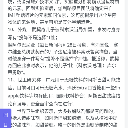
境，或者是地外技术文明”。实验室分析将确认流星材质
的元素。回到实验室后，伽利略项目团队将确定来自
IM1坠落碎片的元素和同位素，这可能揭示出这个星际
物体的来源地，甚至可能是其外星制造者。
10、外媒：武契奇儿子被科索沃当局扣留，事发时身穿
写有"投降不是选择"T恤；
据阿尔巴尼亚《每日新闻报》28日报道，有消息说，塞
尔维亚总统武契奇的儿子达尼洛被科索沃警察拘留，当
时他身穿一件写有“投降不是选择”的T恤。报道称，武契
奇回应此事时表示，他的儿子“比（科索沃‘总理’）库尔
蒂勇敢”。
11、世卫研究称：广泛用于无糖饮料的阿斯巴甜可能致
癌，目前可口可乐无糖汽水、玛氏Extra口香糖和一些Sn
apple饮料等均有使用；国际饮料协会：阿斯巴甜致癌结
论有误导，更全面审查尚在进行；
世界卫生组织表示，大多数甜味剂都是有问题的，
包括人造甜味剂，如阿斯巴甜和糖精，以及从植物中提
目
取的甜味剂，如甜菊糖。唯一的例外是由糖醇制成的甜