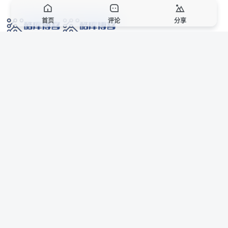
首页
评论
分享
网络技术爱好者的栖息之地,让我们的技术更上一层楼!
网址发布页
SiteMap
广告合作
站点声明
本站部分资源来自互联网收集,仅供用于学习和交流,请遵循相关法律法规,本站一
切资源不代表本站立场,如有侵权、后门、不妥请联系本站站长删除。
侵权/投诉/邮箱： 8670468@qq.com
Copyright © 2018-2025 酷库博客
AI 智域导航
联系站长