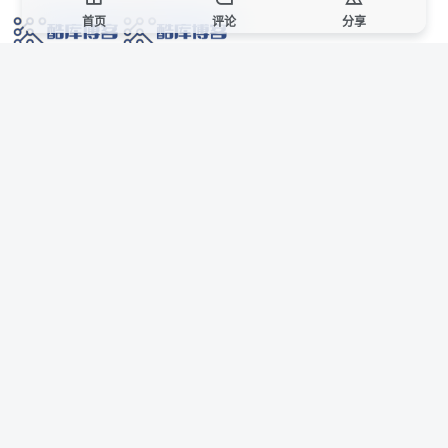
首页
评论
分享
网络技术爱好者的栖息之地,让我们的技术更上一层楼!
网址发布页
SiteMap
广告合作
站点声明
本站部分资源来自互联网收集,仅供用于学习和交流,请遵循相关法律法规,本站一
切资源不代表本站立场,如有侵权、后门、不妥请联系本站站长删除。
侵权/投诉/邮箱： 8670468@qq.com
Copyright © 2018-2025 酷库博客
AI 智域导航
联系站长