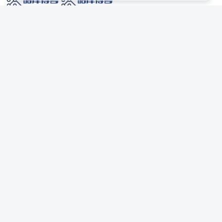
网络技术爱好者的栖息之地,让我们的技术更上一层楼!
网址发布页
SiteMap
广告合作
站点声明
本站部分资源来自互联网收集,仅供用于学习和交流,请遵循相关法律法规,本站一
切资源不代表本站立场,如有侵权、后门、不妥请联系本站站长删除。
侵权/投诉/邮箱： 8670468@qq.com
Copyright © 2018-2025 酷库博客
AI 智域导航
联系站长