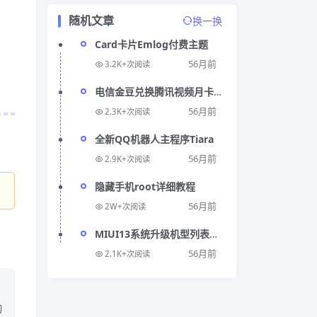
随机文章
换一换
Card卡片Emlog付费主题
56月前
3.2K+次阅读
电信金豆兑换腾讯视频月卡
秒到
56月前
2.3K+次阅读
全新QQ机器人主程序Tiara
56月前
2.9K+次阅读
隐藏手机root详细教程
。
56月前
2W+次阅读
MIUI13系统升级机型列表
+特色泄露功能+发布日期
56月前
2.1K+次阅读
切