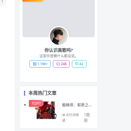
1
你认识高歌吗?
这家伙很懒什么都没说。
1.1W+
246
42
本周热门文章
TOP1
蜘蛛侠：崭新之
日 Spider-Man: B
rand New Day (2
1周
435次阅
026)
前
读