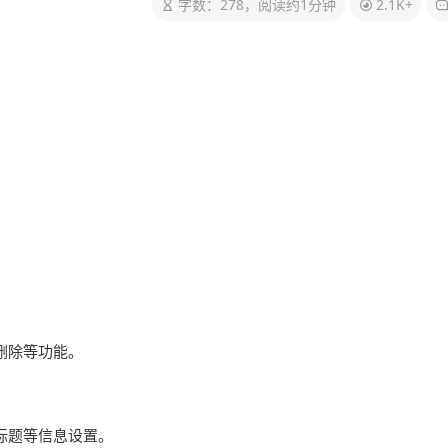
字数：278，阅读约1分钟
2.1K+
删除等功能。
站标题等信息设置。