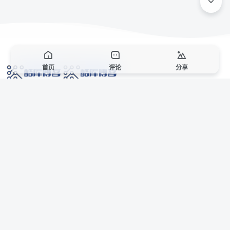
首页
评论
分享
网络技术爱好者的栖息之地,让我们的技术更上一层楼!
网址发布页
SiteMap
广告合作
站点声明
本站部分资源来自互联网收集,仅供用于学习和交流,请遵循相关法律法规,本站一
切资源不代表本站立场,如有侵权、后门、不妥请联系本站站长删除。
侵权/投诉/邮箱： 8670468@qq.com
Copyright © 2018-2025 酷库博客
AI 智域导航
联系站长